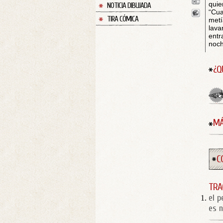
quie
NOTICIA DIBUJADA
“Cua
TIRA CÓMICA
met
lava
entr
noch
¿Q
MÁ
C
TRA
el p
es n