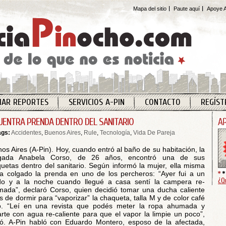
Mapa del sitio
Paute aquí
Apoye A
IAR REPORTES
SERVICIOS A-PIN
CONTACTO
REGÍST
UENTRA PRENDA DENTRO DEL SANITARIO
ags:
Accidentes
,
Buenos Aires
,
Rule
,
Tecnología
,
Vida De Pareja
os Aires (A-Pin). Hoy, cuando entró al baño de su habitación, la
gada Anabela Corso, de 26 años, encontró una de sus
uetas dentro del sanitario. Según informó la mujer, ella misma
a colgado la prenda en uno de los percheros: “Ayer fui a un
¿Q
o y a la noche cuando llegué a casa sentí la campera re-
ada”, declaró Corso, quien decidió tomar una ducha caliente
s de dormir para “vaporizar” la chaqueta, talla M y de color café
o. “Leí en una revista que podés meter la ropa ahumada y
rte con agua re-caliente para que el vapor la limpie un poco”,
tó. A-Pin habló con Eduardo Montero, esposo de la afectada,