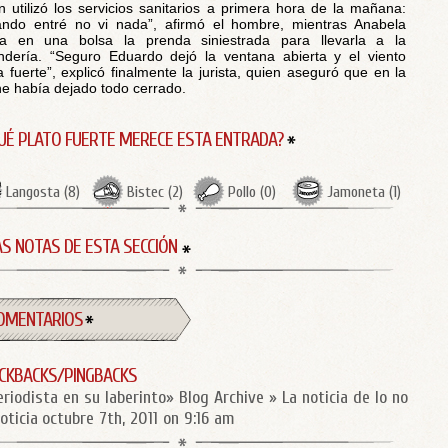
n utilizó los servicios sanitarios a primera hora de la mañana:
ndo entré no vi nada”, afirmó el hombre, mientras Anabela
ía en una bolsa la prenda siniestrada para llevarla a la
ndería. “Seguro Eduardo dejó la ventana abierta y el viento
a fuerte”, explicó finalmente la jurista, quien aseguró que en la
e había dejado todo cerrado.
UÉ PLATO FUERTE MERECE ESTA ENTRADA?
Langosta
(
8
)
Bistec
(
2
)
Pollo
(
0
)
Jamoneta
(
1
)
S NOTAS DE ESTA SECCIÓN
OMENTARIOS
CKBACKS/PINGBACKS
eriodista en su laberinto» Blog Archive » La noticia de lo no
oticia
octubre 7th, 2011 on 9:16 am