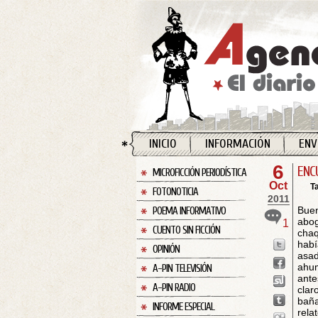
INICIO
INFORMACIÓN
ENV
6
ENC
MICROFICCIÓN PERIODÍSTICA
Oct
T
FOTONOTICIA
2011
Buen
POEMA INFORMATIVO
abo
1
CUENTO SIN FICCIÓN
chaq
habí
OPINIÓN
asad
ahum
A-PIN TELEVISIÓN
ante
A-PIN RADIO
clar
baña
INFORME ESPECIAL
rela