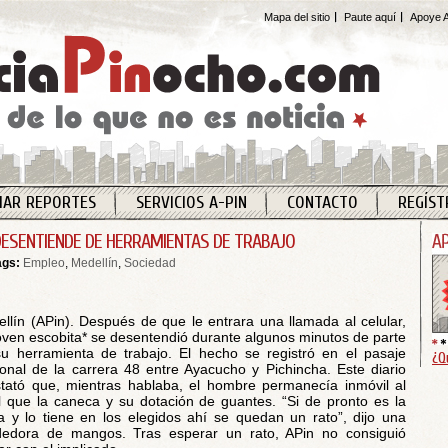
Mapa del sitio
Paute aquí
Apoye A
IAR REPORTES
SERVICIOS A-PIN
CONTACTO
REGÍST
DESENTIENDE DE HERRAMIENTAS DE TRABAJO
ags:
Empleo
,
Medellín
,
Sociedad
llín (APin). Después de que le entrara una llamada al celular,
oven escobita* se desentendió durante algunos minutos de parte
u herramienta de trabajo. El hecho se registró en el pasaje
¿Q
onal de la carrera 48 entre Ayacucho y Pichincha. Este diario
tató que, mientras hablaba, el hombre permanecía inmóvil al
l que la caneca y su dotación de guantes. “Si de pronto es la
a y lo tiene en los elegidos ahí se quedan un rato”, dijo una
edora de mangos. Tras esperar un rato, APin no consiguió