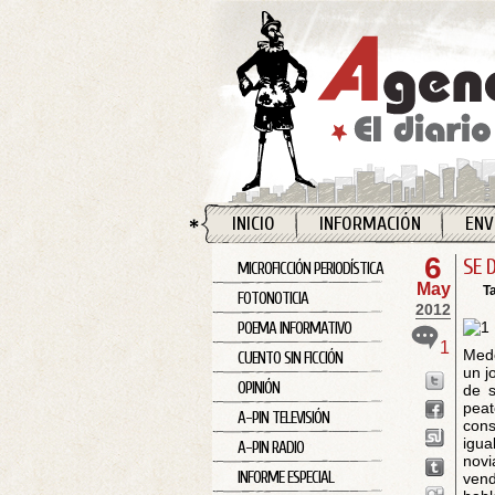
INICIO
INFORMACIÓN
ENV
6
SE 
MICROFICCIÓN PERIODÍSTICA
May
T
FOTONOTICIA
2012
POEMA INFORMATIVO
1
Mede
CUENTO SIN FICCIÓN
un j
OPINIÓN
de s
peat
A-PIN TELEVISIÓN
cons
igua
A-PIN RADIO
novi
INFORME ESPECIAL
vend