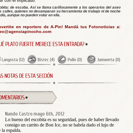
ar con el implicado.
obita: de escoba. Así se llama cariñosamente a los operarios del aseo
as calles, quienes no desamparan su herramienta de trabajo ni de noche
 día, aunque no pueden volar en ella.
vertite en reportero de A-Pin! Mandá tus Fotonoticias a:
reo@agenciapinocho.com
UÉ PLATO FUERTE MERECE ESTA ENTRADA?
Langosta
(
12
)
Bistec
(
4
)
Pollo
(
0
)
Jamoneta
(
0
)
S NOTAS DE ESTA SECCIÓN
OMENTARIOS
Nando Castro
mayo 6th, 2012
Lo bueno del escobita es su seguridad, pues de haber llevado
consigo un carrito de Bon Ice, no se habría dado el lujo de
e la espalda.