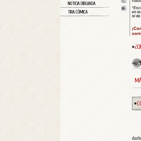
habl
NOTICIA DIBUJADA
*Esc
TIRA CÓMICA
en l
ni de
—
¡Con
cor
¿Q
MÁ
C
darl