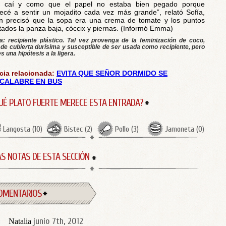
o caí y como que el papel no estaba bien pegado porque
cé a sentir un mojadito cada vez más grande”, relató Sofía,
n precisó que la sopa era una crema de tomate y los puntos
tados la panza baja, cóccix y piernas. (Informó Emma)
a: recipiente plástico. Tal vez provenga de la feminización de coco,
 de cubierta durísima y susceptible de ser usada como recipiente, pero
s una hipótesis a la ligera.
cia relacionada:
EVITA QUE SEÑOR DORMIDO SE
CALABRE EN BUS
UÉ PLATO FUERTE MERECE ESTA ENTRADA?
Langosta
(
10
)
Bistec
(
2
)
Pollo
(
3
)
Jamoneta
(
0
)
S NOTAS DE ESTA SECCIÓN
OMENTARIOS
junio 7th, 2012
Natalia