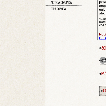
per
NOTICIA DIBUJADA
empe
TIRA CÓMICA
quie
afec
*Coc
fruto
esa e
–
Noti
DES
¿Q
MÁ
C