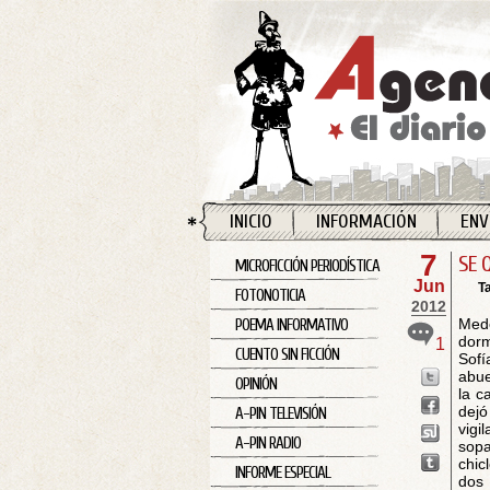
INICIO
INFORMACIÓN
ENV
7
SE 
MICROFICCIÓN PERIODÍSTICA
Jun
T
FOTONOTICIA
2012
Mede
POEMA INFORMATIVO
dorm
1
CUENTO SIN FICCIÓN
Sofí
abue
OPINIÓN
la c
dejó
A-PIN TELEVISIÓN
vigi
A-PIN RADIO
sopa
chic
INFORME ESPECIAL
dos 