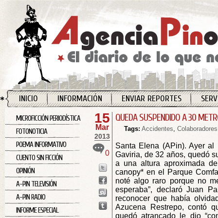
INICIO
INFORMACIÓN
ENVIAR REPORTES
SERV
15
QUEDA SUSPENDIDO A 30 METR
MICROFICCIÓN PERIODÍSTICA
Mar
Tags:
Accidentes
,
Colaboradores
FOTONOTICIA
2013
POEMA INFORMATIVO
Santa Elena (APin). Ayer al
0
Gaviria, de 32 años, quedó 
CUENTO SIN FICCIÓN
a una altura aproximada de
OPINIÓN
canopy* en el Parque Comfam
noté algo raro porque no m
A-PIN TELEVISIÓN
esperaba”, declaró Juan Pa
A-PIN RADIO
reconocer que había olvidad
Azucena Restrepo, contó q
INFORME ESPECIAL
quedó atrancado le dio “co