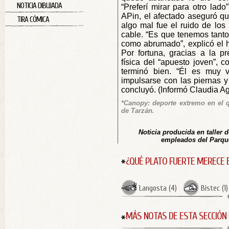
NOTICIA DIBUJADA
“Preferí mirar para otro lad
APin, el afectado aseguró qu
TIRA CÓMICA
algo mal fue el ruido de los
cable. “Es que tenemos tanto 
como abrumado”, explicó el ho
Por fortuna, gracias a la pr
física del “apuesto joven”, c
terminó bien. “Él es muy v
impulsarse con las piernas y
concluyó. (Informó Claudia Ag
*Canopy: deporte extremo en el q
de Tarzán.
Noticia producida en taller 
empleados del Parque
¿QUÉ PLATO FUERTE MERECE 
Langosta
(
4
)
Bistec
(
1
)
MÁS NOTAS DE ESTA SECCIÓN