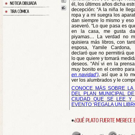
NOTICIA DIBUJADA
él, los últimos años dicha est
decepción: “A la niña le lleg
TIRA CÓMICA
ropa y a mi suegra los apara
dan siempre lo mismo y eso 
aseveró. “Lo que pasa es que
en la casa, me gusta dar
piyamas… La verdad no m
quisiera más libros, con tan
esposa, Yamile Cardona, v
declaró que no permitirá qu
lo que quiere y tomará medid
deseos. “Ahí vi en la prens
muy bonito en el centro para
en navidad’)
, así que a lo m
ver los alumbrados y le compro 
CONOCE MÁS SOBRE LA 
DEL PLAN MUNICIPAL DE
CIUDAD QUE SE LEE Y 
EVENTO
‘REGALA UN LIBR
¿QUÉ PLATO FUERTE MERECE 