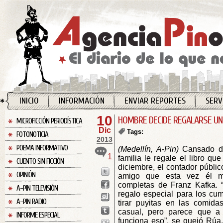
INICIO
INFORMACIÓN
ENVIAR REPORTES
SERV
10
HOMBRE DECIDE REGALARSE UN 
MICROFICCIÓN PERIODÍSTICA
Dic
Tags:
FOTONOTICIA
2013
POEMA INFORMATIVO
(Medellín, A-Pin)
Cansado d
1
familia le regale el libro qu
CUENTO SIN FICCIÓN
diciembre, el contador públi
OPINIÓN
amigo que esta vez él m
completas de Franz Kafka. 
A-PIN TELEVISIÓN
regalo especial para los cu
A-PIN RADIO
tirar puyitas en las comida
casual, pero parece que a
INFORME ESPECIAL
funciona eso”, se quejó Rúa,