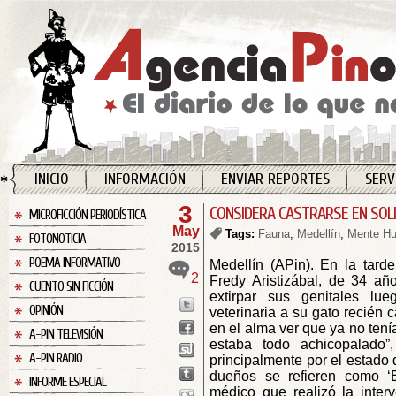
INICIO
INFORMACIÓN
ENVIAR REPORTES
SERV
3
CONSIDERA CASTRARSE EN SOL
MICROFICCIÓN PERIODÍSTICA
May
Tags:
Fauna
,
Medellín
,
Mente H
FOTONOTICIA
2015
POEMA INFORMATIVO
Medellín (APin). En la tard
2
Fredy Aristizábal, de 34 año
CUENTO SIN FICCIÓN
extirpar sus genitales lu
OPINIÓN
veterinaria a su gato recién 
en el alma ver que ya no ten
A-PIN TELEVISIÓN
estaba todo achicopalado”, 
A-PIN RADIO
principalmente por el estado 
dueños se refieren como ‘E
INFORME ESPECIAL
médico que realizó la inter