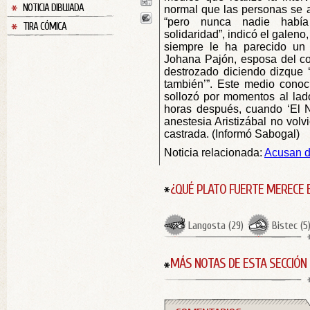
NOTICIA DIBUJADA
normal que las personas se af
“pero nunca nadie habí
TIRA CÓMICA
solidaridad”, indicó el galen
siempre le ha parecido un 
Johana Pajón, esposa del com
destrozado diciendo dizque
también’”. Este medio conoc
sollozó por momentos al lad
horas después, cuando ‘El N
anestesia Aristizábal no volv
castrada. (Informó Sabogal)
Noticia relacionada:
Acusan d
¿QUÉ PLATO FUERTE MERECE 
Langosta
(
29
)
Bistec
(
5
MÁS NOTAS DE ESTA SECCIÓN