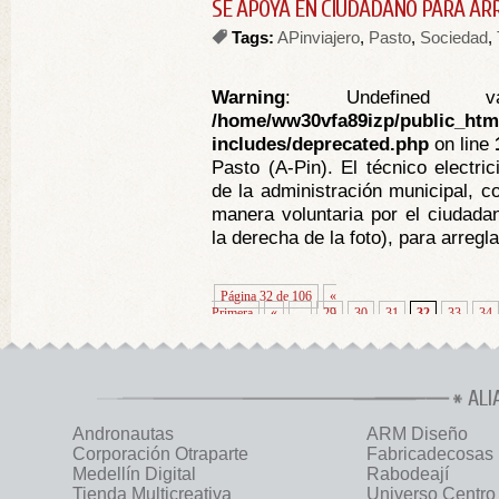
SE APOYA EN CIUDADANO PARA A
Tags:
APinviajero
,
Pasto
,
Sociedad
,
Warning
: Undefined va
/home/ww30vfa89izp/public_htm
includes/deprecated.php
on line
Pasto (A-Pin). El técnico electri
de la administración municipal, c
manera voluntaria por el ciudada
la derecha de la foto), para arregl
Página 32 de 106
«
Primera
«
...
29
30
31
32
33
34
ALI
Andronautas
ARM Diseño
Corporación Otraparte
Fabricadecosas
Medellín Digital
Rabodeají
Tienda Multicreativa
Universo Centro