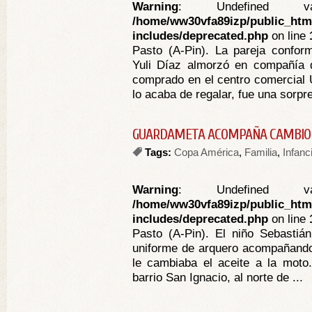
Warning
: Undefined va
/home/ww30vfa89izp/public_htm
includes/deprecated.php
on line
Pasto (A-Pin). La pareja confo
Yuli Díaz almorzó en compañía 
comprado en el centro comercial 
lo acaba de regalar, fue una sorpres
GUARDAMETA ACOMPAÑA CAMBIO 
Tags:
Copa América
,
Familia
,
Infanc
Warning
: Undefined va
/home/ww30vfa89izp/public_htm
includes/deprecated.php
on line
Pasto (A-Pin). El niño Sebastiá
uniforme de arquero acompañando 
le cambiaba el aceite a la moto
barrio San Ignacio, al norte de ...