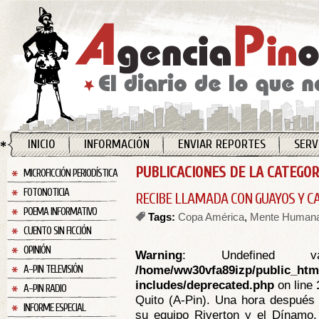
INICIO
INFORMACIÓN
ENVIAR REPORTES
SERV
PUBLICACIONES DE LA CATEGOR
MICROFICCIÓN PERIODÍSTICA
FOTONOTICIA
RECIBE LLAMADA CON GUAYOS Y C
POEMA INFORMATIVO
Tags:
Copa América
,
Mente Human
CUENTO SIN FICCIÓN
OPINIÓN
Warning
: Undefined va
/home/ww30vfa89izp/public_htm
A-PIN TELEVISIÓN
includes/deprecated.php
on line
A-PIN RADIO
Quito (A-Pin). Una hora después 
INFORME ESPECIAL
su equipo Riverton y el Dínamo,