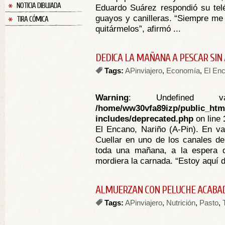
NOTICIA DIBUJADA
Eduardo Suárez respondió su tel
guayos y canilleras. “Siempre me
TIRA CÓMICA
quitármelos”, afirmó ...
DEDICA LA MAÑANA A PESCAR SIN
Tags:
APinviajero
,
Economía
,
El En
Warning
: Undefined va
/home/ww30vfa89izp/public_htm
includes/deprecated.php
on line
El Encano, Nariño (A-Pin). En v
Cuellar en uno de los canales de
toda una mañana, a la espera 
mordiera la carnada. “Estoy aquí d
ALMUERZAN CON PELUCHE ACABA
Tags:
APinviajero
,
Nutrición
,
Pasto
,