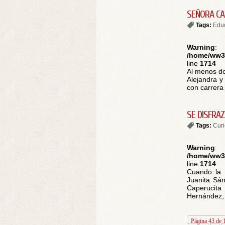
SEÑORA CA
Tags:
Edu
Warning
:
/home/ww30
line
1714
Al menos do
Alejandra y
con carrera 
SE DISFRAZ
Tags:
Cur
Warning
:
/home/ww30
line
1714
Cuando la p
Juanita Sán
Caperucita
Hernández, 
Página 43 de 