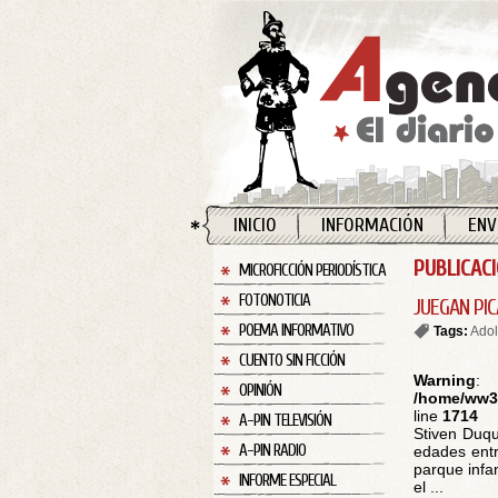
INICIO
INFORMACIÓN
ENV
PUBLICAC
MICROFICCIÓN PERIODÍSTICA
FOTONOTICIA
JUEGAN PIC
POEMA INFORMATIVO
Tags:
Adol
CUENTO SIN FICCIÓN
Warning
:
OPINIÓN
/home/ww30
line
1714
A-PIN TELEVISIÓN
Stiven Duqu
A-PIN RADIO
edades entr
parque infan
INFORME ESPECIAL
el ...