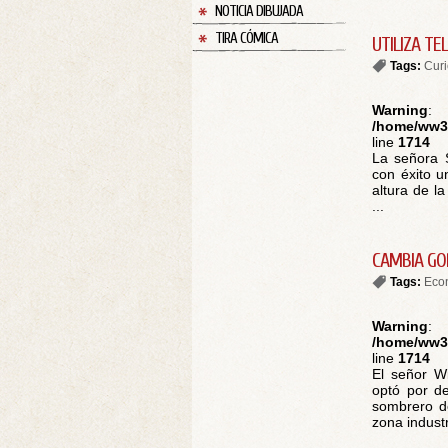
NOTICIA DIBUJADA
TIRA CÓMICA
UTILIZA T
Tags:
Cur
Warning
:
/home/ww30
line
1714
La señora 
con éxito u
altura de l
...
CAMBIA GO
Tags:
Eco
Warning
:
/home/ww30
line
1714
El señor W
optó por d
sombrero de
zona industr