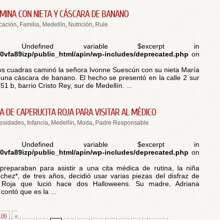
MINA CON NIETA Y CÁSCARA DE BANANO
cación
,
Familia
,
Medellín
,
Nutrición
,
Rule
 Undefined variable $excerpt in
vfa89izp/public_html/apin/wp-includes/deprecated.php
on
s cuadras caminó la señora Ivonne Suescún con su nieta María
 una cáscara de banano. El hecho se presentó en la calle 2 sur
51 b, barrio Cristo Rey, sur de Medellín. ...
A DE CAPERUCITA ROJA PARA VISITAR AL MÉDICO
iosidades
,
Infancia
,
Medellín
,
Moda
,
Padre Responsable
 Undefined variable $excerpt in
vfa89izp/public_html/apin/wp-includes/deprecated.php
on
reparaban para asistir a una cita médica de rutina, la niña
chez*, de tres años, decidió usar varias piezas del disfraz de
 Roja que lució hace dos Halloweens. Su madre, Adriana
contó que es la ...
106
«