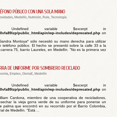
ELÉFONO PÚBLICO CON UNA SOLA MANO
iosidades
,
Medellín
,
Nutrición
,
Rule
,
Tecnología
 Undefined variable $excerpt in
vfa89izp/public_html/apin/wp-includes/deprecated.php
on
Sandra Montoya* sólo necesitó su mano derecha para utilizar
n teléfono público. El hecho se presentó sobre la calle 33 a la
a carrera 75, barrio Laureles, en Medellín. "No es la primera vez
RRA DE UNIFORME POR SOMBRERO RECICLADO
nomía
,
Empleo
,
GloriaE
,
Medellín
 Undefined variable $excerpt in
vfa89izp/public_html/apin/wp-includes/deprecated.php
on
illiam Cardona, miembro de una cooperativa de recicladores,
esechar la vieja gorra verde de su uniforme para ponerse un
 palma que encontró en su recorrido por el Barrio Colombia,
ial de Medellín. "Está ...