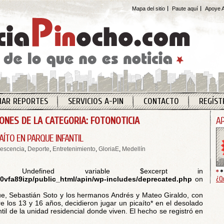
Mapa del sitio
Paute aquí
Apoye A
IAR REPORTES
SERVICIOS A-PIN
CONTACTO
REGÍST
IONES DE LA CATEGORIA: FOTONOTICIA
AÍTO EN PARQUE INFANTIL
escencia
,
Deporte
,
Entretenimiento
,
GloriaE
,
Medellín
 Undefined variable $excerpt in
¿Q
vfa89izp/public_html/apin/wp-includes/deprecated.php
on
e, Sebastián Soto y los hermanos Andrés y Mateo Giraldo, con
e los 13 y 16 años, decidieron jugar un picaíto* en el desolado
til de la unidad residencial donde viven. El hecho se registró en