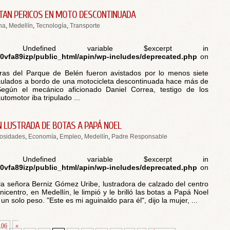
AN PERICOS EN MOTO DESCONTINUADA
na
,
Medellín
,
Tecnología
,
Transporte
 Undefined variable $excerpt in
vfa89izp/public_html/apin/wp-includes/deprecated.php
on
ras del Parque de Belén fueron avistados por lo menos siete
aulados a bordo de una motocicleta descontinuada hace más de
egún el mecánico aficionado Daniel Correa, testigo de los
utomotor iba tripulado ...
N LUSTRADA DE BOTAS A PAPÁ NOEL
iosidades
,
Economía
,
Empleo
,
Medellín
,
Padre Responsable
 Undefined variable $excerpt in
vfa89izp/public_html/apin/wp-includes/deprecated.php
on
 la señora Berniz Gómez Uribe, lustradora de calzado del centro
icentro, en Medellín, le limpió y le brilló las botas a Papá Noel
 un solo peso. "Este es mi aguinaldo para él", dijo la mujer, ...
106
«