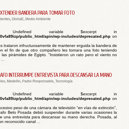
EXTENDER BANDERA PARA TOMAR FOTO
dentes
,
GloriaE
,
Medio Ambiente
 Undefined variable $excerpt in
vfa89izp/public_html/apin/wp-includes/deprecated.php
on
 trataron infructuosamente de mantener erguida la bandera de
n el fin de que otro compañero les tomara una foto teniendo
las pirámides de Egipto. "Insistieron un rato pero el viento no
...
FO INTERRUMPE ENTREVISTA PARA DESCANSAR LA MANO
leo
,
Medellín
,
Padre Responsable
,
Tecnología
 Undefined variable $excerpt in
vfa89izp/public_html/apin/wp-includes/deprecated.php
on
xcesivo peso de una cámara de televisión “en vías de extinción”,
afo Beto Posada debió suspender durante varias ocasiones la
e una entrevista para descansar su mano derecha. Posada, al
un reconocido canal ...