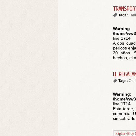
TRANSPORT
Tags:
Fau
Warning
:
/home/ww30
line
1714
A dos cuad
pericos enj
20 años. S
hechos, el a
LE REGALA
Tags:
Cur
Warning
:
/home/ww30
line
1714
Esta tarde,
comercial Un
sin cobrarle
Página 48 de 