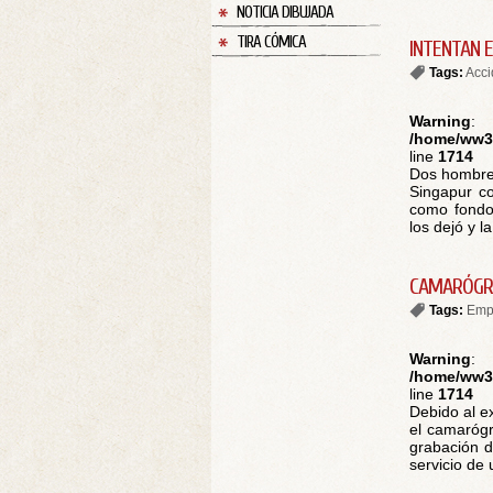
NOTICIA DIBUJADA
TIRA CÓMICA
INTENTAN 
Tags:
Acci
Warning
:
/home/ww30
line
1714
Dos hombres
Singapur co
como fondo 
los dejó y la 
CAMARÓGRA
Tags:
Emp
Warning
:
/home/ww30
line
1714
Debido al e
el camarógr
grabación d
servicio de 