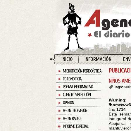
INICIO
INFORMACIÓN
ENV
PUBLICAC
MICROFICCIÓN PERIODÍSTICA
FOTONOTICIA
NIÑOS AME
POEMA INFORMATIVO
Tags:
Anti
CUENTO SIN FICCIÓN
Warning
:
OPINIÓN
/home/ww30
line
1714
A-PIN TELEVISIÓN
Esta seman
A-PIN RADIO
inaugural d
Abejorral,
INFORME ESPECIAL
mantuvieron