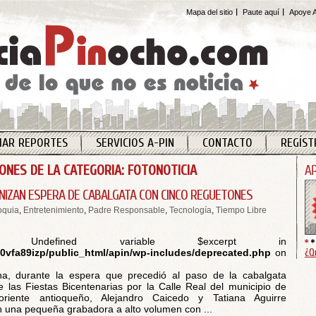
Mapa del sitio
Paute aquí
Apoye A
IAR REPORTES
SERVICIOS A-PIN
CONTACTO
REGÍST
IONES DE LA CATEGORIA: FOTONOTICIA
NIZAN ESPERA DE CABALGATA CON CINCO REGUETONES
oquia
,
Entretenimiento
,
Padre Responsable
,
Tecnología
,
Tiempo Libre
 Undefined variable $excerpt in
¿Q
vfa89izp/public_html/apin/wp-includes/deprecated.php
on
a, durante la espera que precedió al paso de la cabalgata
e las Fiestas Bicentenarias por la Calle Real del municipio de
 oriente antioqueño, Alejandro Caicedo y Tatiana Aguirre
 una pequeña grabadora a alto volumen con ...