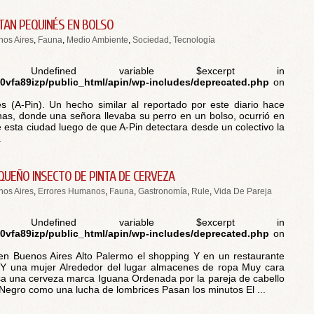
AN PEQUINÉS EN BOLSO
os Aires
,
Fauna
,
Medio Ambiente
,
Sociedad
,
Tecnología
 Undefined variable $excerpt in
vfa89izp/public_html/apin/wp-includes/deprecated.php
on
s (A-Pin). Un hecho similar al reportado por este diario hace
s, donde una señora llevaba su perro en un bolso, ocurrió en
de esta ciudad luego de que A-Pin detectara desde un colectivo la
.
QUEÑO INSECTO DE PINTA DE CERVEZA
os Aires
,
Errores Humanos
,
Fauna
,
Gastronomía
,
Rule
,
Vida De Pareja
 Undefined variable $excerpt in
vfa89izp/public_html/apin/wp-includes/deprecated.php
on
en Buenos Aires Alto Palermo el shopping Y en un restaurante
Y una mujer Alrededor del lugar almacenes de ropa Muy cara
a una cerveza marca Iguana Ordenada por la pareja de cabello
 Negro como una lucha de lombrices Pasan los minutos El ...