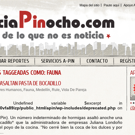
Mapa del sitio
Paute aquí
Apoye A
IAR REPORTES
SERVICIOS A-PIN
CONTACTO
REGÍST
 TAGGEADAS COMO: FAUNA
ASALTAN PASTA DE BOCADILLO
ores Humanos
,
Fauna
,
Medellín
,
Rule
,
Vida De Pareja
 Undefined variable $excerpt in
¿Q
vfa89izp/public_html/apin/wp-includes/deprecated.php
on
-Pin). Un número indeterminado de hormigas asaltó anoche una
ocadillo* que la administradora de empresas Juliana Londoño
el poyo de la cocina. “No cerré bien la coca de los dulces y por
...