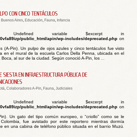
ULPO CON CINCO TENTÁCULOS
,
Buenos Aires
,
Educación
,
Fauna
,
Infancia
 Undefined variable $excerpt in
vfa89izp/public_html/apin/wp-includes/deprecated.php
on
s (A-Pin). Un pulpo de ojos azules y cinco tentáculos fue visto
 en el mural de la escuela Carlos Della Penna, ubicada en el
 Boca, al sur de la ciudad. Según conoció A-Pin, los ...
E SIESTA EN INFRAESTRUCTURA PÚBLICA DE
ICACIONES
otá
,
Colaboradores A-Pin
,
Fauna
,
Judiciales
 Undefined variable $excerpt in
vfa89izp/public_html/apin/wp-includes/deprecated.php
on
in). Un gato del tipo común europeo, o “criollo” como se le
Colombia, fue avistado por este reportero mientras dormía
e en una cabina de teléfono público situada en el barrio Muzú.