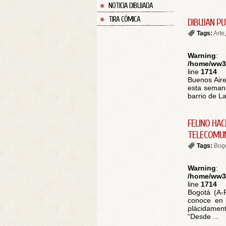
NOTICIA DIBUJADA
TIRA CÓMICA
DIBUJAN P
Tags:
Arte
Warning
:
/home/ww30
line
1714
Buenos Aire
esta semana
barrio de La
FELINO HAC
TELECOMUN
Tags:
Bog
Warning
:
/home/ww30
line
1714
Bogotá (A-P
conoce en 
plácidament
“Desde ...