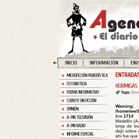
INICIO
INFORMACIÓN
ENV
ENTRADAS
MICROFICCIÓN PERIODÍSTICA
FOTONOTICIA
HORMIGAS 
POEMA INFORMATIVO
Tags:
Err
CUENTO SIN FICCIÓN
Warning
:
OPINIÓN
/home/ww30
line
1714
A-PIN TELEVISIÓN
Medellín (A
A-PIN RADIO
lonja de b
dejó sobre 
INFORME ESPECIAL
ahí fue que 