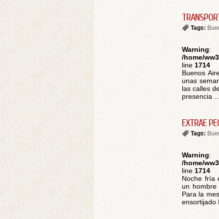
TRANSPORT
Tags:
Buen
Warning
:
/home/ww30
line
1714
Buenos Aire
unas semana
las calles 
presencia ..
EXTRAE PE
Tags:
Buen
Warning
:
/home/ww30
line
1714
Noche fría 
un hombre 
Para la mes
ensortijado