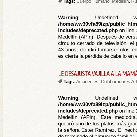
Tags:
Cuerpo Humano
,
Medellín
,
Ru
Warning
: Undefined va
/home/ww30vfa89izp/public_htm
includes/deprecated.php
on line
Medellín (APin). Después de verse
circuito cerrado de televisión, e
43 años, decidió tomarse fotos en 
es cierta la pérdida de cabello en e
LE DESAJUSTA VAJILLA A LA MAM
Tags:
Accidentes
,
Colaboradores A-
Warning
: Undefined va
/home/ww30vfa89izp/public_htm
includes/deprecated.php
on line
Medellín (APin). Este mediodí
quebró uno de los platos más gran
la señora Ester Ramírez. El hech
de terminado el almuerzo familiar, 