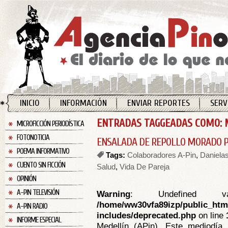
INICIO
INFORMACIÓN
ENVIAR REPORTES
SERV
ENTRADAS TAGGEADAS COMO: 
MICROFICCIÓN PERIODÍSTICA
FOTONOTICIA
ENSALADA DE REPOLLO MORADO P
POEMA INFORMATIVO
Tags:
Colaboradores A-Pin
,
Daniela
CUENTO SIN FICCIÓN
Salud
,
Vida De Pareja
OPINIÓN
A-PIN TELEVISIÓN
Warning
: Undefined va
/home/ww30vfa89izp/public_htm
A-PIN RADIO
includes/deprecated.php
on line
INFORME ESPECIAL
Medellín (APin). Este mediodía