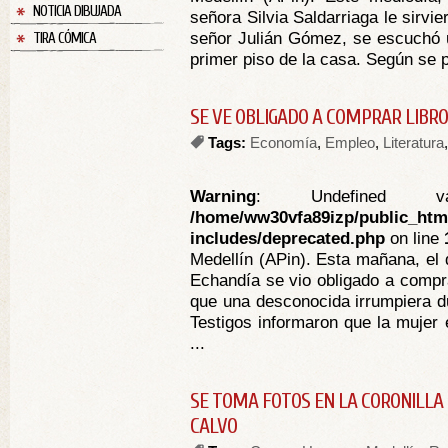
NOTICIA DIBUJADA
señora Silvia Saldarriaga le sirvi
señor Julián Gómez, se escuchó u
TIRA CÓMICA
primer piso de la casa. Según se pu
SE VE OBLIGADO A COMPRAR LIBRO
Tags:
Economía
,
Empleo
,
Literatura
Warning
: Undefined va
/home/ww30vfa89izp/public_htm
includes/deprecated.php
on line
Medellín (APin). Esta mañana, el 
Echandía se vio obligado a compra
que una desconocida irrumpiera du
Testigos informaron que la mujer 
...
SE TOMA FOTOS EN LA CORONILLA 
CALVO