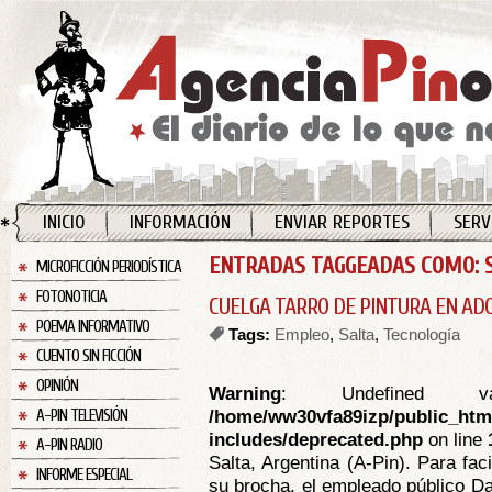
INICIO
INFORMACIÓN
ENVIAR REPORTES
SERV
ENTRADAS TAGGEADAS COMO: 
MICROFICCIÓN PERIODÍSTICA
FOTONOTICIA
CUELGA TARRO DE PINTURA EN A
POEMA INFORMATIVO
Tags:
Empleo
,
Salta
,
Tecnología
CUENTO SIN FICCIÓN
OPINIÓN
Warning
: Undefined va
/home/ww30vfa89izp/public_htm
A-PIN TELEVISIÓN
includes/deprecated.php
on line
A-PIN RADIO
Salta, Argentina (A-Pin). Para fac
INFORME ESPECIAL
su brocha, el empleado público Da