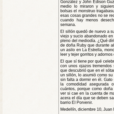
González y John Edison Guzm
medio lo miraron y siguie
bolsas el monstruo tragabas
esas cosas grandes no se rec
cuando hay menos desecho
semana.
El sillón quedó de nuevo a s
viejo y sucio abandonado en u
pleno del mediodía. ¿Qué díría
de doña Ruby que durante añ
un asilo en La Estrella, mono
leer y tejer gorritos y adorn
El que sí tiene por qué celebr
con unos ojazos tremendos 
que descubrió que en el sótan
un sillón, lo asumió como su
sin falta a dormir en él. Gato
la comodidad asegurada o
cuántos, porque como doña R
ver si cae en la cuenta de ma
acera el día que se deben sac
barrio El Porvenir.
Medellín, diciembre 10, Juan