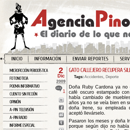
INICIO
INFORMACIÓN
ENVIAR REPORTES
SERV
2
GATO CALLEJERO RECUPERA SI
MICROFICCIÓN PERIODÍSTICA
Dic
Tags:
Accidentes
,
Deporte
FOTONOTICIA
2009
POEMA INFORMATIVO
Doña Ruby Cardona ya no q
1
café oscuro estampado con 
CUENTO SIN FICCIÓN
había cambiado de muebles 
OPINIÓN
años ya no se veía bien en su
doña Irene, su empleada 
A-PIN TELEVISIÓN
aceptó llevárselo.
A-PIN RADIO
Pasaron los meses y doña Ire
INFORME ESPECIAL
porque según dijo no había