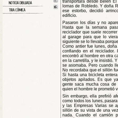
transportara desde Belén El
NOTICIA DIBUJADA
lomas de Robledo. Y doña R
TIRA CÓMICA
ese estorbo, decidió arrin
edificio.
Pasaron los días y no apare
Hasta que la semana pasa
reciclador que suele recorrer
al garage para que lo viera
siguiente se lo llevaba porqu
Como antier fue lunes, doña 
confiando en el reciclador.
encontró al hombre en otra c
en la carretilla, y le insistió
se asomaba. Pero cuando lleg
No recordaba que el sillón fu
Si hasta una bicicleta entera
objetos apilados. Es que ya
gente saca mucha cosa de 
quien el hombre le prometió v
Sin embargo, ella prefirió a
como todos los lunes, pasara 
y las Empresas Varias se ap
sillón de su vista de una ve
nada. Cuando el camión pas