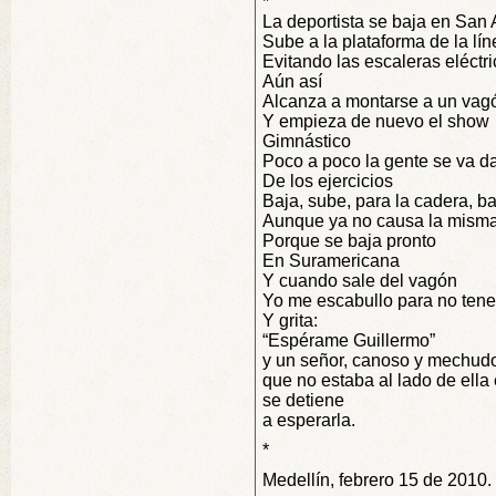
*
La deportista se baja en San 
Sube a la plataforma de la lí
Evitando las escaleras eléctr
Aún así
Alcanza a montarse a un vag
Y empieza de nuevo el show
Gimnástico
Poco a poco la gente se va d
De los ejercicios
Baja, sube, para la cadera, b
Aunque ya no causa la mism
Porque se baja pronto
En Suramericana
Y cuando sale del vagón
Yo me escabullo para no tene
Y grita:
“Espérame Guillermo”
y un señor, canoso y mechud
que no estaba al lado de ella 
se detiene
a esperarla.
*
Medellín, febrero 15 de 2010.