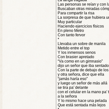
Las personas se reían y con l
Buscaban otras miradas cómp
Para compartir la risa
La sorpresa de que hubiera u
Muy particular
Haciendo ejercicios físicos
En pleno Metro
Con tanto fervor
*
Llevaba un sobre de manila
Metido entre el top
Y los inmensos senos
Con brasier apretado
“Va como en un gimnasio”
dijo un señor que iba sentado
Con la parte de debajo de lo
y otra señora, dice que ella
“jamás haría eso”
y luego un señor de más allá
se tira pa’ delante
con el celular en la mano pa’ 
a la señora
Y lo mismo hace una pelada
Que está sentada más lejos