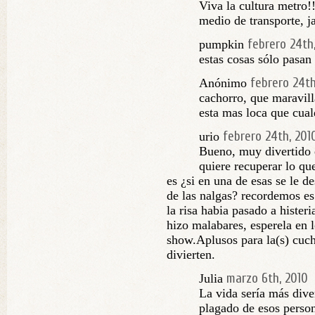
Viva la cultura metro!
medio de transporte, ja
febrero 24th
pumpkin
estas cosas sólo pasan
febrero 24th
Anónimo
cachorro, que maravill
esta mas loca que cu
febrero 24th, 201
urio
Bueno, muy divertido e
quiere recuperar lo qu
es ¿si en una de esas se le d
de las nalgas? recordemos es 
la risa habia pasado a hister
hizo malabares, esperela en 
show.Aplusos para la(s) cuc
divierten.
marzo 6th, 2010
Julia
La vida sería más dive
plagado de esos person