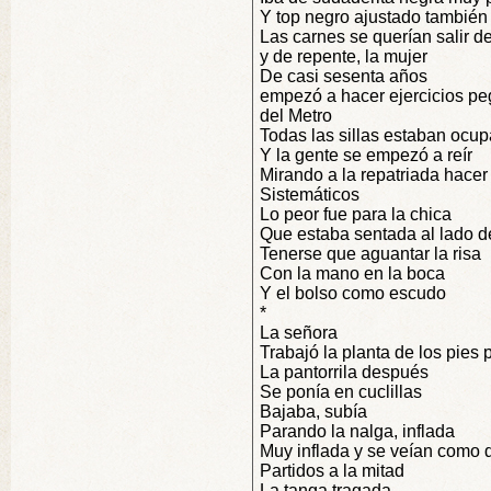
Y top negro ajustado también
Las carnes se querían salir de
y de repente, la mujer
De casi sesenta años
empezó a hacer ejercicios pe
del Metro
Todas las sillas estaban ocu
Y la gente se empezó a reír
Mirando a la repatriada hacer 
Sistemáticos
Lo peor fue para la chica
Que estaba sentada al lado d
Tenerse que aguantar la risa
Con la mano en la boca
Y el bolso como escudo
*
La señora
Trabajó la planta de los pies 
La pantorrila después
Se ponía en cuclillas
Bajaba, subía
Parando la nalga, inflada
Muy inflada y se veían como 
Partidos a la mitad
La tanga tragada