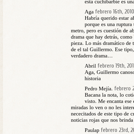
esta cuchibarbie es una
febrero 16th, 201
Aga
Habría querido estar a
porque es una ruptura 
metro, pero es cuestión de ab
drama que hay detrás, como b
pieza. Lo más dramático de to
de el tal Guillermo. Ese tipo,
verdadero drama…
febrero 19th, 20
Abril
Aga, Guillermo canoso
historia
febrero 
Pedro Mejía.
Bacana la nota, lo cot
visto. Me encanta ese 
miradas lo ven o no les inte
nececitados de este tipo de c
noticias rojas que nos brinda 
febrero 23rd, 2
Paulap