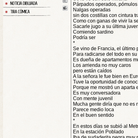
NOTICIA DIBUJADA
Párpados operados, pómulos 
Nalgas operadas
TIRA CÓMICA
sin dos costillas con cintura 
Como con ganas de vivir la s
Sacarle jugo a su última juve
Comiendo sardino
Podría ser
*
Se vino de Francia, el último 
Para radicarse del todo en su 
Es dueña de apartamentos m
Los arrienda no muy caros
pero están caídos
A la señora le fue bien en Eu
Tuve la oportunidad de cono
Porque me mostró un aparta 
Es muy conversadora
Con mente juvenil
Mucha gente diría que no es 
Parece medio loca
En el buen sentido
*
En estos días se subió al Met
En la estación Poblado
Iba de sudaderita negra muy