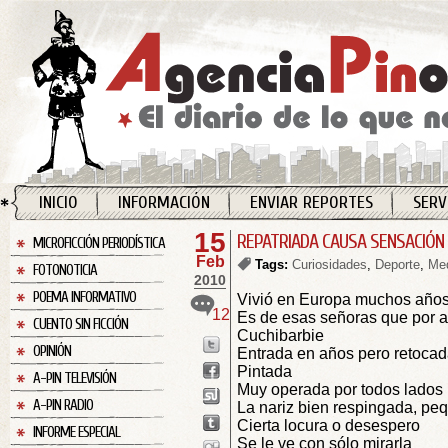
INICIO
INFORMACIÓN
ENVIAR REPORTES
SERV
15
REPATRIADA CAUSA SENSACIÓN
MICROFICCIÓN PERIODÍSTICA
Feb
Tags:
Curiosidades
,
Deporte
,
Med
FOTONOTICIA
2010
POEMA INFORMATIVO
Vivió en Europa muchos años
12
Es de esas señoras que por 
CUENTO SIN FICCIÓN
Cuchibarbie
OPINIÓN
Entrada en años pero retoca
Pintada
A-PIN TELEVISIÓN
Muy operada por todos lados
A-PIN RADIO
La nariz bien respingada, pe
Cierta locura o desespero
INFORME ESPECIAL
Se le ve con sólo mirarla