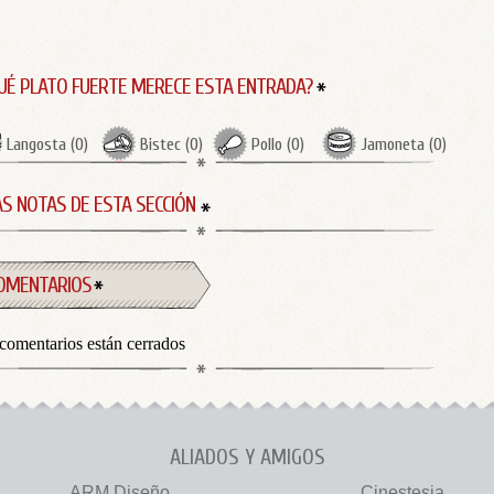
UÉ PLATO FUERTE MERECE ESTA ENTRADA?
Langosta
(
0
)
Bistec
(
0
)
Pollo
(
0
)
Jamoneta
(
0
)
S NOTAS DE ESTA SECCIÓN
OMENTARIOS
comentarios están cerrados
ALIADOS Y AMIGOS
ARM Diseño
Cinestesia