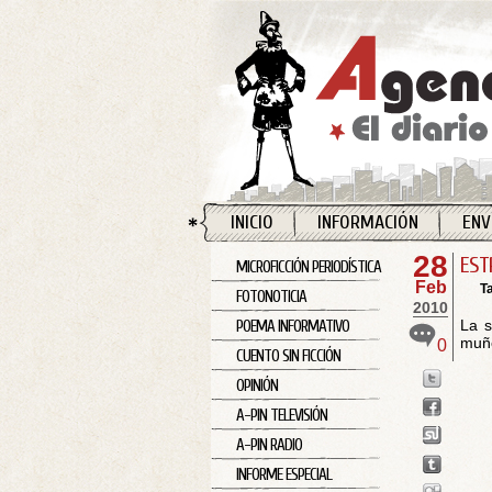
INICIO
INFORMACIÓN
ENV
28
EST
MICROFICCIÓN PERIODÍSTICA
Feb
T
FOTONOTICIA
2010
La 
POEMA INFORMATIVO
muñe
0
CUENTO SIN FICCIÓN
OPINIÓN
A-PIN TELEVISIÓN
A-PIN RADIO
INFORME ESPECIAL