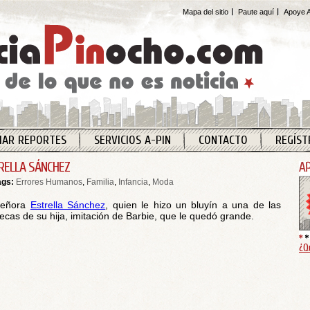
Mapa del sitio
Paute aquí
Apoye A
IAR REPORTES
SERVICIOS A-PIN
CONTACTO
REGÍST
RELLA SÁNCHEZ
ags:
Errores Humanos
,
Familia
,
Infancia
,
Moda
señora
Estrella Sánchez
, quien le hizo un bluyín a una de las
cas de su hija, imitación de Barbie, que le quedó grande.
¿Q