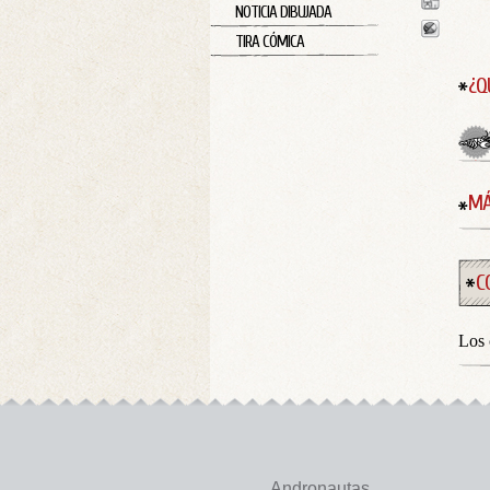
NOTICIA DIBUJADA
TIRA CÓMICA
¿Q
MÁ
C
Los 
Andronautas