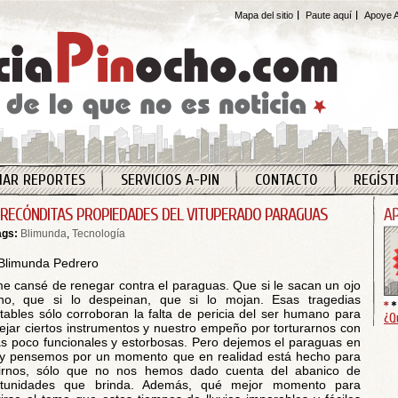
Mapa del sitio
Paute aquí
Apoye A
IAR REPORTES
SERVICIOS A-PIN
CONTACTO
REGÍST
 RECÓNDITAS PROPIEDADES DEL VITUPERADO PARAGUAS
ags:
Blimunda
,
Tecnología
Blimunda Pedrero
e cansé de renegar contra el paraguas. Que si le sacan un ojo
no, que si lo despeinan, que si lo mojan. Esas tragedias
itables sólo corroboran la falta de pericia del ser humano para
¿Q
jar ciertos instrumentos y nuestro empeño por torturarnos con
s poco funcionales y estorbosas. Pero dejemos el paraguas en
y pensemos por un momento que en realidad está hecho para
virnos, sólo que no nos hemos dado cuenta del abanico de
rtunidades que brinda. Además, qué mejor momento para