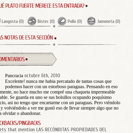
UÉ PLATO FUERTE MERECE ESTA ENTRADA?
Langosta
(
0
)
Bistec
(
0
)
Pollo
(
0
)
Jamoneta
(
0
)
S NOTAS DE ESTA SECCIÓN
OMENTARIOS
octubre 6th, 2010
Pancracia
Excelente! nunca me habia percatado de tantas cosas que
podemos hacer con un estorboso paraguas. Pensando en eso
amente, no hace mucho me compré una chaqueta impermeable
able. Se guarda en uno se sus bolsillos ocupando poquísimo
cio, asi no tengo que encartarme con un paraguas. Pero viéndolo
 y volviéndolo a ver me gustó eso de llevar siempre algo que no
a olvidar o abandonar.
CKBACKS/PINGBACKS
ets that mention LAS RECÓNDITAS PROPIEDADES DEL