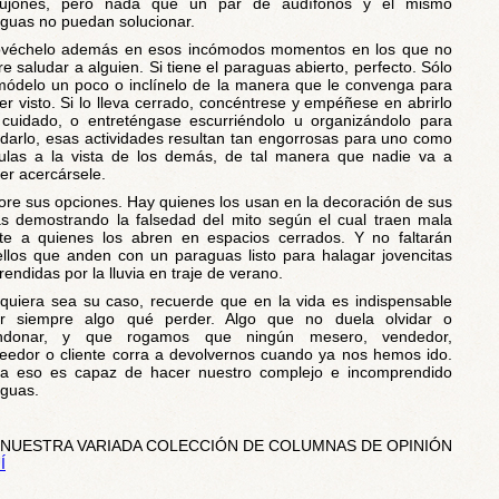
ujones, pero nada que un par de audífonos y el mismo
guas no puedan solucionar.
ovéchelo además en esos incómodos momentos en los que no
re saludar a alguien. Si tiene el paraguas abierto, perfecto. Sólo
ódelo un poco o inclínelo de la manera que le convenga para
er visto. Si lo lleva cerrado, concéntrese y empéñese en abrirlo
cuidado, o entreténgase escurriéndolo u organizándolo para
darlo, esas actividades resultan tan engorrosas para uno como
culas a la vista de los demás, de tal manera que nadie va a
er acercársele.
ore sus opciones. Hay quienes los usan en la decoración de sus
s demostrando la falsedad del mito según el cual traen mala
te a quienes los abren en espacios cerrados. Y no faltarán
llos que anden con un paraguas listo para halagar jovencitas
rendidas por la lluvia en traje de verano.
quiera sea su caso, recuerde que en la vida es indispensable
var siempre algo qué perder. Algo que no duela olvidar o
ndonar, y que rogamos que ningún mesero, vendedor,
eedor o cliente corra a devolvernos cuando ya nos hemos ido.
a eso es capaz de hacer nuestro complejo e incomprendido
guas.
 NUESTRA VARIADA COLECCIÓN DE COLUMNAS DE OPINIÓN
Í