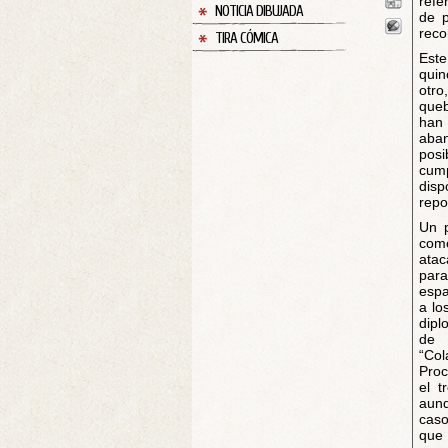
refe
NOTICIA DIBUJADA
de p
reco
TIRA CÓMICA
Este
quin
otro
queb
han 
aba
posi
cump
dis
repo
Un p
com
atac
para
espa
a lo
dipl
de 
“Col
Proc
el t
aunq
caso
que