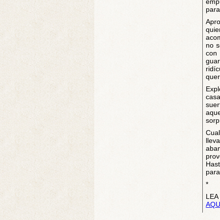
emp
para
Apr
quie
acom
no s
con 
guar
ridí
quer
Expl
casa
suer
aque
sorp
Cual
lle
aba
prov
Hast
para
*
LEA
AQU