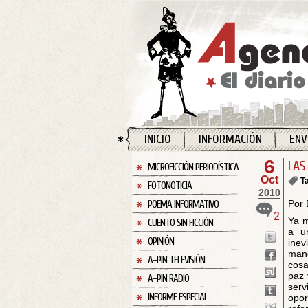
INICIO
INFORMACIÓN
ENV
6
LAS
MICROFICCIÓN PERIODÍSTICA
Oct
T
FOTONOTICIA
2010
Por 
POEMA INFORMATIVO
2
Ya m
CUENTO SIN FICCIÓN
a u
OPINIÓN
inev
mane
A-PIN TELEVISIÓN
cosa
paz 
A-PIN RADIO
ser
INFORME ESPECIAL
opo