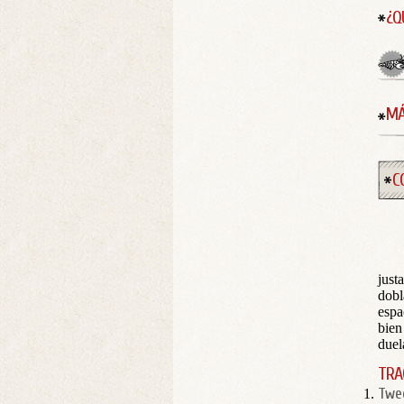
¿Q
MÁ
C
just
dobl
espa
bien
duel
TRA
Twe