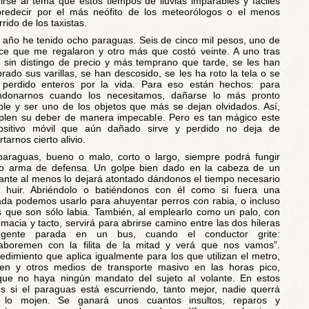
rirse al tema que estos tiempos de lluvias imparables y fáciles
redecir por el más neófito de los meteorólogos o el menos
rrido de los taxistas.
 año he tenido ocho paraguas. Seis de cinco mil pesos, uno de
ce que me regalaron y otro más que costó veinte. A uno tras
, sin distingo de precio y más temprano que tarde, se les han
rado sus varillas, se han descosido, se les ha roto la tela o se
perdido enteros por la vida. Para eso están hechos: para
ndonarnos cuando los necesitamos, dañarse lo más pronto
ble y ser uno de los objetos que más se dejan olvidados. Así,
len su deber de manera impecable. Pero es tan mágico este
positivo móvil que aún dañado sirve y perdido no deja de
rtarnos cierto alivio.
araguas, bueno o malo, corto o largo, siempre podrá fungir
o arma de defensa. Un golpe bien dado en la cabeza de un
ante al menos lo dejará atontado dándonos el tiempo necesario
 huir. Abriéndolo o batiéndonos con él como si fuera una
da podemos usarlo para ahuyentar perros con rabia, o incluso
s que son sólo labia. También, al emplearlo como un palo, con
omacia y tacto, servirá para abrirse camino entre las dos hileras
gente parada en un bus, cuando el conductor grite:
aboremen con la filita de la mitad y verá que nos vamos”.
edimiento que aplica igualmente para los que utilizan el metro,
ren y otros medios de transporte masivo en las horas pico,
ue no haya ningún mandato del sujeto al volante. En estos
s si el paraguas está escurriendo, tanto mejor, nadie querrá
 lo mojen. Se ganará unos cuantos insultos, reparos y