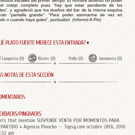
minutos iniciales del primer tiempo. El hombre lamentó no poder
 el cotejo completo pues “hay que estar pendiente de los
ntes”, y agradeció que los dueños del bar de la misma esquina
ieran “pantalla grande”: “Para poder asomarme de vez en
do o cuando haya goles”, puntualizó. (Informó A-Pin)
UÉ PLATO FUERTE MERECE ESTA ENTRADA?
Langosta
(
0
)
Bistec
(
0
)
Pollo
(
0
)
Jamoneta
(
0
)
S NOTAS DE ESTA SECCIÓN
OMENTARIOS
CKBACKS/PINGBACKS
ets that mention SUSPENDE VENTA POR MOMENTOS PARA
 PARTIDO » Agencia Pinocho -- Topsy.com
octubre 28th, 2010
1:32 am