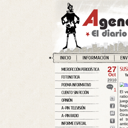
INICIO
INFORMACIÓN
ENV
27
SUS
MICROFICCIÓN PERIODÍSTICA
Oct
T
FOTONOTICIA
2010
POEMA INFORMATIVO
1
El v
CUENTO SIN FICCIÓN
rati
OPINIÓN
jueg
Itag
A-PIN TELEVISIÓN
bomb
Gira
A-PIN RADIO
el t
INFORME ESPECIAL
anti