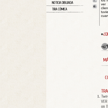
los 
NOTICIA DIBUJADA
ver
clie
TIRA CÓMICA
tuv
cuan
¿Q
MÁ
C
TRA
Twe
VER
on 1