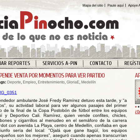
Mapa del sitio
Paute aquí
Apoye A
IAR REPORTES
SERVICIOS A-PIN
CONTACTO
REGÍST
PENDE VENTA POR MOMENTOS PARA VER PARTIDO
ags:
Deporte
,
Empleo
,
Entretenimiento
,
GloriaE
,
Medellín
endedor ambulante José Fredy Ramírez detuvo esta tarde, y “a
cos”, su actividad laboral para ver algunos pasajes del primer
o de la final de la Copa Postobón de fútbol entre los equipos
¿Q
üí y Deportivo Cali. Ramírez, quien vende confites, chicles,
ones y cigarrillos al menudeo en el semáforo de la carrera
rdot con avenida La Playa, centro de Medellín, confiaba en que
riunfo sería del local: “Ojalá que gane Itagüí, los equipos
oqueños son los mejores”, aseguró cuando apenas transcurrían