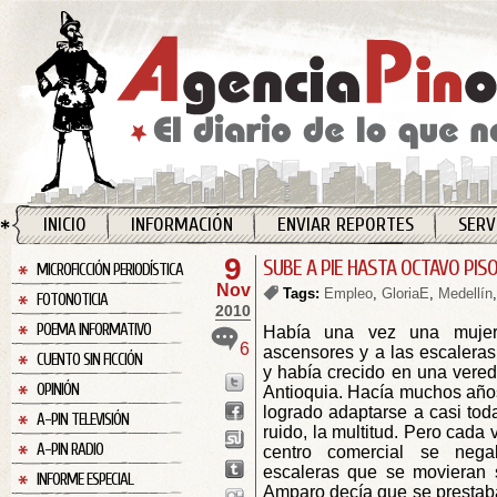
INICIO
INFORMACIÓN
ENVIAR REPORTES
SERV
9
SUBE A PIE HASTA OCTAVO PIS
MICROFICCIÓN PERIODÍSTICA
Nov
Tags:
Empleo
,
GloriaE
,
Medellín
FOTONOTICIA
2010
POEMA INFORMATIVO
Había una vez una mujer
6
ascensores y a las escaleras
CUENTO SIN FICCIÓN
y había crecido en una vered
OPINIÓN
Antioquia. Hacía muchos años
logrado adaptarse a casi tod
A-PIN TELEVISIÓN
ruido, la multitud. Pero cada 
A-PIN RADIO
centro comercial se neg
escaleras que se movieran s
INFORME ESPECIAL
Amparo decía que se prestaba