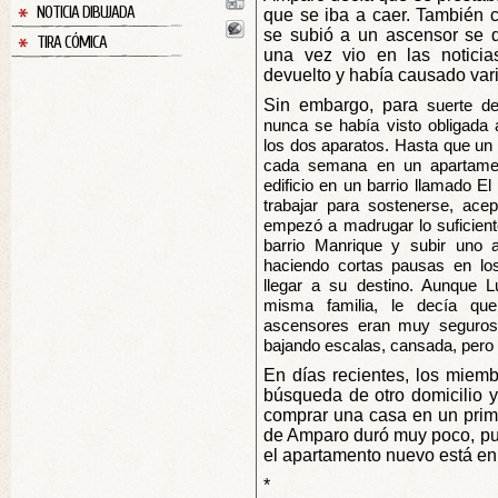
NOTICIA DIBUJADA
que se iba a caer. También 
se subió a un ascensor se 
TIRA CÓMICA
una vez vio en las notici
devuelto y había causado vari
Sin embargo, para
suerte d
nunca se había visto obligada 
los dos aparatos. Hasta que un 
cada semana en un apartamen
edificio en un barrio llamado E
trabajar para sostenerse, ace
empezó a madrugar lo suficient
barrio Manrique y subir uno a
haciendo cortas pausas en lo
llegar a su destino. Aunque L
misma familia, le decía qu
ascensores eran muy seguros
bajando escalas, cansada, pero 
En días recientes, los miemb
búsqueda de otro domicilio y
comprar una casa en un prime
de Amparo duró muy poco, pu
el apartamento nuevo está en
*