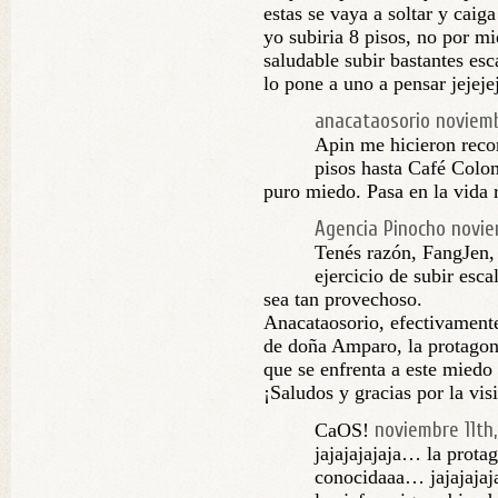
estas se vaya a soltar y caig
yo subiria 8 pisos, no por m
saludable subir bastantes es
lo pone a uno a pensar jejeje
anacataosorio
noviemb
Apin me hicieron recor
pisos hasta Café Colo
puro miedo. Pasa en la vida r
Agencia Pinocho
novie
Tenés razón, FangJen, 
ejercicio de subir esca
sea tan provechoso.
Anacataosorio, efectivamente 
de doña Amparo, la protagoni
que se enfrenta a este miedo
¡Saludos y gracias por la visi
noviembre 11th,
CaOS!
jajajajajaja… la prot
conocidaaa… jajajajaj