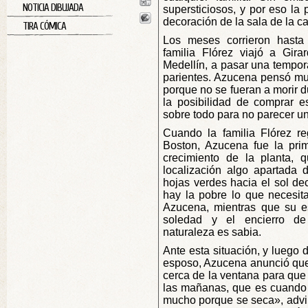
NOTICIA DIBUJADA
supersticiosos, y por eso la 
decoración de la sala de la c
TIRA CÓMICA
Los meses corrieron hasta
familia Flórez viajó a Gira
Medellín, a pasar una tempo
parientes. Azucena pensó m
porque no se fueran a morir 
la posibilidad de comprar e
sobre todo para no parecer u
Cuando la familia Flórez re
Boston, Azucena fue la prim
crecimiento de la planta, 
localización algo apartada d
hojas verdes hacia el sol de
hay la pobre lo que necesita
Azucena, mientras que su es
soledad y el encierro de 
naturaleza es sabia.
Ante esta situación, y luego 
esposo, Azucena anunció que
cerca de la ventana para que
las mañanas, que es cuando e
mucho porque se seca», advirt