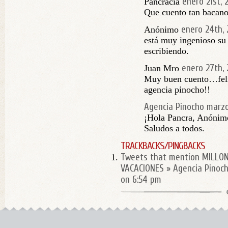
enero 21st, 
Pancracia
Que cuento tan bacano
enero 24th, 
Anónimo
está muy ingenioso su
escribiendo.
enero 27th, 
Juan Mro
Muy buen cuento…felic
agencia pinocho!!
Agencia Pinocho
marzo
¡Hola Pancra, Anónimo
Saludos a todos.
TRACKBACKS/PINGBACKS
Tweets that mention MILLON
VACACIONES » Agencia Pinoc
on 6:54 pm