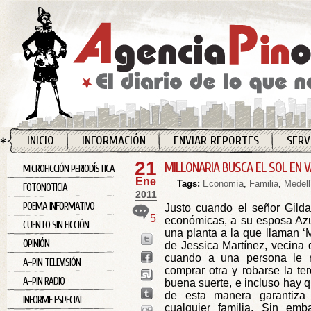
INICIO
INFORMACIÓN
ENVIAR REPORTES
SERV
21
MILLONARIA BUSCA EL SOL EN 
MICROFICCIÓN PERIODÍSTICA
Ene
Tags:
Economía
,
Familia
,
Medell
FOTONOTICIA
2011
POEMA INFORMATIVO
Justo cuando el señor Gilda
5
económicas, a su esposa Az
CUENTO SIN FICCIÓN
una planta a la que llaman ‘M
OPINIÓN
de Jessica Martínez, vecina d
cuando a una persona le re
A-PIN TELEVISIÓN
comprar otra y robarse la ter
A-PIN RADIO
buena suerte, e incluso hay q
de esta manera garantiza 
INFORME ESPECIAL
cualquier familia. Sin em