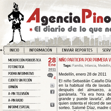
INICIO
INFORMACIÓN
ENVIAR REPORTES
SERV
28
NIÑO PARTICIPA POR PRIMERA V
MICROFICCIÓN PERIODÍSTICA
Ene
Tags:
Familia
,
Infancia
,
Medellín
FOTONOTICIA
2011
POEMA INFORMATIVO
Medellín, enero 28 de 2011
4
CUENTO SIN FICCIÓN
El niño Sebastián Cataño Díaz
en la habitual rifa de lavad
OPINIÓN
después del almuerzo, a
A-PIN TELEVISIÓN
ganársela. “Ya era hora de
grande y puede lavarla”, af
A-PIN RADIO
quien ostenta el récord de se
INFORME ESPECIAL
sorteo. Salomé Díaz, madre d