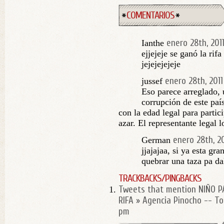
COMENTARIOS
enero 28th, 201
Ianthe
ejjejeje se ganó la rif
jejejejejeje
enero 28th, 2011
jussef
Eso parece arreglado,
corrupción de este paí
con la edad legal para partic
azar. El representante legal 
enero 28th, 20
German
jjajajaa, si ya esta gr
quebrar una taza pa d
TRACKBACKS/PINGBACKS
Tweets that mention NIÑO P
RIFA » Agencia Pinocho -- T
pm