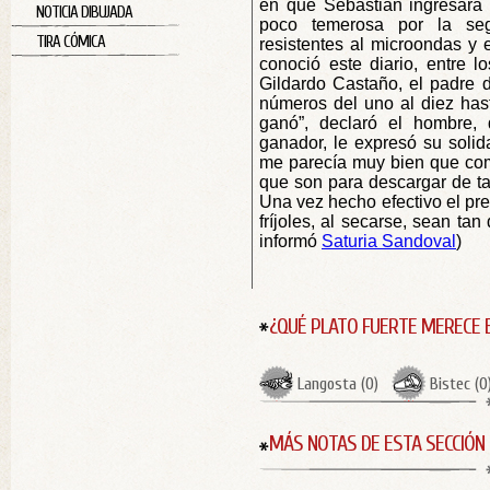
en que Sebastián ingresara
NOTICIA DIBUJADA
poco temerosa por la seg
TIRA CÓMICA
resistentes al microondas y 
conoció este diario, entre l
Gildardo Castaño, el padre 
números del uno al diez hast
ganó”, declaró el hombre, q
ganador, le expresó su solidar
me parecía muy bien que come
que son para descargar de ta
Una vez hecho efectivo el pr
fríjoles, al secarse, sean tan 
informó
Saturia Sandoval
)
¿QUÉ PLATO FUERTE MERECE 
Langosta
(
0
)
Bistec
(
0
MÁS NOTAS DE ESTA SECCIÓN