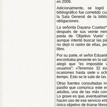
en 2009.
Adicionalmente, se logró
bibliográfico fue cometido c
la Sala General de la bibli
obligaciones.
La señorita Dayana Cuartas* f
después de sus veinte minut
pasta de ‘Objetivo Vuelo’
aunque intentó buscar las pá
no dejó ni rastro de ellas, po
libro.
Por su parte, el señor Eduar
encontraba presente en la sal
alegó que “es imposible v
usuarios”: «Tenemos 32 est
ocasiones hasta siete u oc
tiempo. Esto se le sale de las
Otras fuentes consultadas i
pasillo que comunica este es
adultos, una de las más conc
Lo grave es que, eventualmen
hacen uso de ese servicio entr
único objetivo de tirarse libro