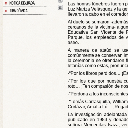
NOTICIA DIBUJADA
Las honras fúnebres fueron p
Luz Mariza Velásquez y la ges
TIRA CÓMICA
llevaron a cabo en el corredor
Al duelo se sumaron -además 
cercanos de la víctima- algun
Educativa San Vicente de Pa
Parque, los empleados de vi
aseo.
A manera de ataúd se us
comúnmente se conservan imp
la ceremonia se ofrendaron f
letanías como estas, pronunci
-“Por los libros perdidos… ¡E
-“Por los que por nuestra c
roto… ¡Ten compasión de noso
-“Perdona a los inconscientes
-“Tomás Carrasquilla, Willia
Cortázar, Amalia Lú… ¡Rogad,
La investigación adelantada 
publicado en 1983 y donado 
señora Merceditas Isaza, ve