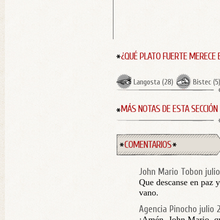
¿QUÉ PLATO FUERTE MERECE 
Langosta
(
28
)
Bistec
(
5
MÁS NOTAS DE ESTA SECCIÓN
COMENTARIOS
John Mario Tobon
juli
Que descanse en paz y
vano.
Agencia Pinocho
julio 
¡Amén, John Mario, qu