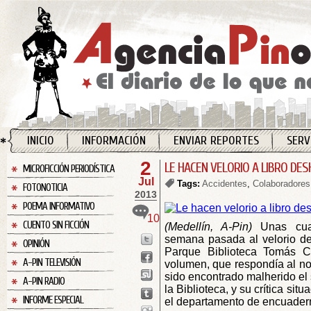
INICIO
INFORMACIÓN
ENVIAR REPORTES
SERV
2
LE HACEN VELORIO A LIBRO DE
MICROFICCIÓN PERIODÍSTICA
Jul
Tags:
Accidentes
,
Colaboradores
FOTONOTICIA
2013
POEMA INFORMATIVO
10
CUENTO SIN FICCIÓN
(Medellín, A-Pin)
Unas cuar
semana pasada al velorio de
OPINIÓN
Parque Biblioteca Tomás Ca
A-PIN TELEVISIÓN
volumen, que respondía al no
sido encontrado malherido el 
A-PIN RADIO
la Biblioteca, y su crítica si
INFORME ESPECIAL
el departamento de encuader