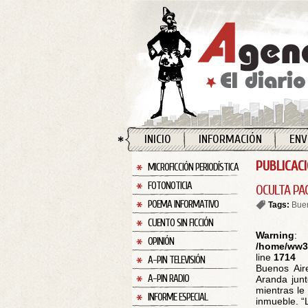
INICIO
INFORMACIÓN
ENV
PUBLICACI
MICROFICCIÓN PERIODÍSTICA
FOTONOTICIA
OCULTA PA
POEMA INFORMATIVO
Tags:
Buen
CUENTO SIN FICCIÓN
Warning
:
OPINIÓN
/home/ww30
line
1714
A-PIN TELEVISIÓN
Buenos Aire
A-PIN RADIO
Aranda junt
mientras le
INFORME ESPECIAL
inmueble. “