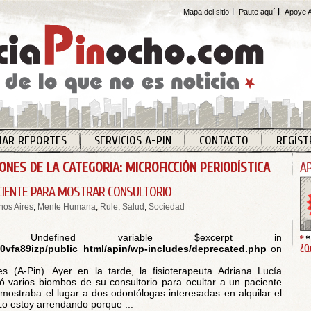
Mapa del sitio
Paute aquí
Apoye A
IAR REPORTES
SERVICIOS A-PIN
CONTACTO
REGÍST
ONES DE LA CATEGORIA: MICROFICCIÓN PERIODÍSTICA
CIENTE PARA MOSTRAR CONSULTORIO
os Aires
,
Mente Humana
,
Rule
,
Salud
,
Sociedad
 Undefined variable $excerpt in
¿Q
vfa89izp/public_html/apin/wp-includes/deprecated.php
on
s (A-Pin). Ayer en la tarde, la fisioterapeuta Adriana Lucía
ó varios biombos de su consultorio para ocultar a un paciente
 mostraba el lugar a dos odontólogas interesadas en alquilar el
Lo estoy arrendando porque ...