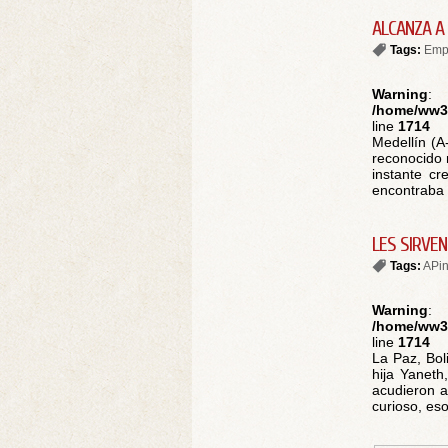
ALCANZA A
Tags:
Emp
Warning
:
/home/ww30
line
1714
Medellín (A
reconocido 
instante c
encontraba 
LES SIRVE
Tags:
APin
Warning
:
/home/ww30
line
1714
La Paz, Bol
hija Yaneth
acudieron a
curioso, eso 