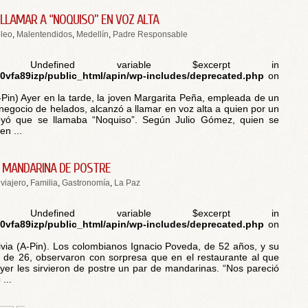
 LLAMAR A “NOQUISO” EN VOZ ALTA
leo
,
Malentendidos
,
Medellín
,
Padre Responsable
 Undefined variable $excerpt in
vfa89izp/public_html/apin/wp-includes/deprecated.php
on
-Pin) Ayer en la tarde, la joven Margarita Peña, empleada de un
negocio de helados, alcanzó a llamar en voz alta a quien por un
reyó que se llamaba “Noquiso”. Según Julio Gómez, quien se
en ...
N MANDARINA DE POSTRE
viajero
,
Familia
,
Gastronomía
,
La Paz
 Undefined variable $excerpt in
vfa89izp/public_html/apin/wp-includes/deprecated.php
on
ivia (A-Pin). Los colombianos Ignacio Poveda, de 52 años, y su
, de 26, observaron con sorpresa que en el restaurante al que
yer les sirvieron de postre un par de mandarinas. “Nos pareció
...