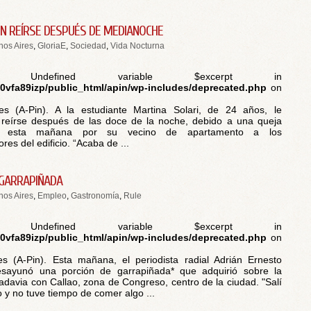
EN REÍRSE DESPUÉS DE MEDIANOCHE
os Aires
,
GloriaE
,
Sociedad
,
Vida Nocturna
 Undefined variable $excerpt in
vfa89izp/public_html/apin/wp-includes/deprecated.php
on
es (A-Pin). A la estudiante Martina Solari, de 24 años, le
 reírse después de las doce de la noche, debido a una queja
da esta mañana por su vecino de apartamento a los
res del edificio. “Acaba de ...
GARRAPIÑADA
os Aires
,
Empleo
,
Gastronomía
,
Rule
 Undefined variable $excerpt in
vfa89izp/public_html/apin/wp-includes/deprecated.php
on
s (A-Pin). Esta mañana, el periodista radial Adrián Ernesto
esayunó una porción de garrapiñada* que adquirió sobre la
adavia con Callao, zona de Congreso, centro de la ciudad. "Salí
 y no tuve tiempo de comer algo ...