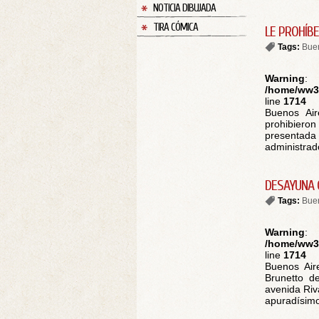
NOTICIA DIBUJADA
TIRA CÓMICA
LE PROHÍB
Tags:
Buen
Warning
:
/home/ww30
line
1714
Buenos Air
prohibieron
presenta
administrado
DESAYUNA 
Tags:
Buen
Warning
:
/home/ww30
line
1714
Buenos Aire
Brunetto d
avenida Riv
apuradísimo