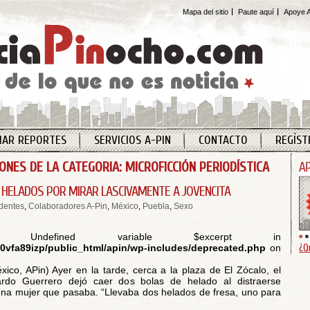
Mapa del sitio
Paute aquí
Apoye A
IAR REPORTES
SERVICIOS A-PIN
CONTACTO
REGÍST
ONES DE LA CATEGORIA: MICROFICCIÓN PERIODÍSTICA
N HELADOS POR MIRAR LASCIVAMENTE A JOVENCITA
dentes
,
Colaboradores A-Pin
,
México
,
Puebla
,
Sexo
 Undefined variable $excerpt in
¿Q
vfa89izp/public_html/apin/wp-includes/deprecated.php
on
xico, APin) Ayer en la tarde, cerca a la plaza de El Zócalo, el
rdo Guerrero dejó caer dos bolas de helado al distraerse
na mujer que pasaba. “Llevaba dos helados de fresa, uno para