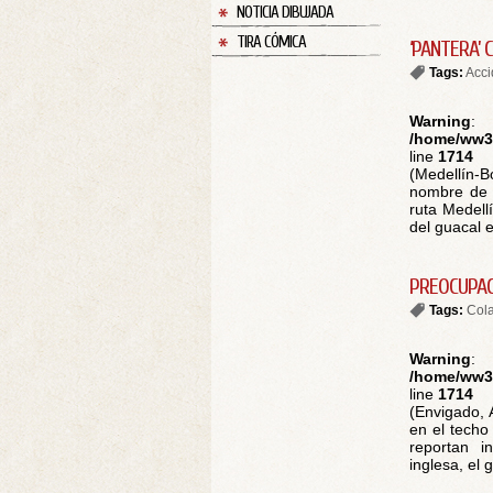
NOTICIA DIBUJADA
TIRA CÓMICA
‘PANTERA’
Tags:
Acci
Warning
:
/home/ww30
line
1714
(Medellín-B
nombre de ‘
ruta Medell
del guacal e
PREOCUPAC
Tags:
Cola
Warning
:
/home/ww30
line
1714
(Envigado, 
en el techo
reportan i
inglesa, el g