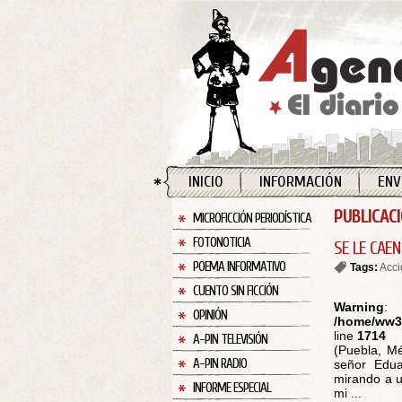
INICIO
INFORMACIÓN
ENV
PUBLICACI
MICROFICCIÓN PERIODÍSTICA
FOTONOTICIA
SE LE CAE
POEMA INFORMATIVO
Tags:
Acci
CUENTO SIN FICCIÓN
Warning
:
OPINIÓN
/home/ww30
line
1714
A-PIN TELEVISIÓN
(Puebla, Mé
A-PIN RADIO
señor Edua
mirando a u
INFORME ESPECIAL
mi ...