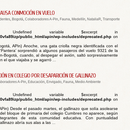
 CAUSA CONMOCIÓN EN VUELO
dentes
,
Bogotá
,
Colaboradores A-Pin
,
Fauna
,
Medellín
,
NataliaR
,
Transporte
 Undefined variable $excerpt in
vfa89izp/public_html/apin/wp-includes/deprecated.php
on
ogotá, APin) Anoche, una gata criolla negra identificada con el
Pantera’ sorprendió a algunos pasajeros del vuelo 9321 de la
ín-Bogotá, cuando, al despegar el avión, saltó sorpresivamente
n el que viajaba y se agarró ...
IÓN EN COLEGIO POR DESAPARICIÓN DE GALLINAZO
boradores A-Pin
,
Educación
,
Envigado
,
Fauna
,
Medio Ambiente
 Undefined variable $excerpt in
vfa89izp/public_html/apin/wp-includes/deprecated.php
on
APin) Desde el pasado martes, el gallinazo que solía asolearse
 del bloque de primaria del colegio Cumbres no aparece, según
ntegrantes de esta comunidad educativa. Con puntualidad
allinazo abría sus alas a las ...