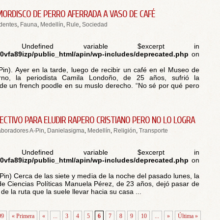
ORDISCO DE PERRO AFERRADA A VASO DE CAFÉ
dentes
,
Fauna
,
Medellín
,
Rule
,
Sociedad
 Undefined variable $excerpt in
vfa89izp/public_html/apin/wp-includes/deprecated.php
on
Pin). Ayer en la tarde, luego de recibir un café en el Museo de
no, la periodista Camila Londoño, de 25 años, sufrió la
e un french poodle en su muslo derecho. “No sé por qué pero
LECTIVO PARA ELUDIR RAPERO CRISTIANO PERO NO LO LOGRA
boradores A-Pin
,
Danielasigma
,
Medellín
,
Religión
,
Transporte
 Undefined variable $excerpt in
vfa89izp/public_html/apin/wp-includes/deprecated.php
on
APin) Cerca de las siete y media de la noche del pasado lunes, la
de Ciencias Políticas Manuela Pérez, de 23 años, dejó pasar de
 de la ruta que la suele llevar hacia su casa ...
99
« Primera
«
...
3
4
5
6
7
8
9
10
...
»
Última »