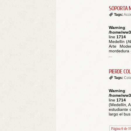
SOPORTA M
Tags:
Acci
Warning
:
/home/ww30
line
1714
Medellín (A
Arte Moder
mordedura d
...
PIERDE CO
Tags:
Cola
Warning
:
/home/ww30
line
1714
(Medellín, 
estudiante 
largo el bus
Página 6 de 1