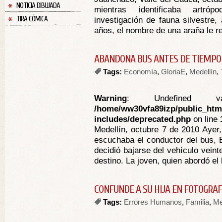
NOTICIA DIBUJADA
mientras identificaba artró
TIRA CÓMICA
investigación de fauna silvestre, 
años, el nombre de una araña le re
ABANDONA BUS ANTES DE TIEMPO 
Tags:
Economía
,
GloriaE
,
Medellín
,
Warning
: Undefined va
/home/ww30vfa89izp/public_htm
includes/deprecated.php
on line
Medellín, octubre 7 de 2010 Ayer,
escuchaba el conductor del bus, 
decidió bajarse del vehículo veint
destino. La joven, quien abordó el 
CONFUNDE A SU HIJA EN FOTOGRAF
Tags:
Errores Humanos
,
Familia
,
Me