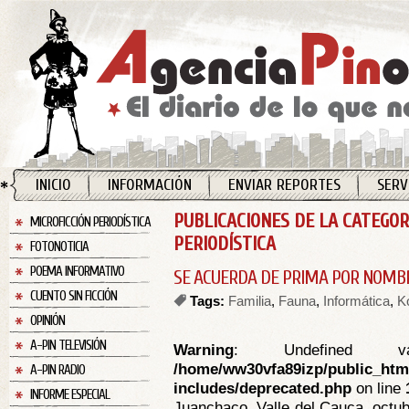
INICIO
INFORMACIÓN
ENVIAR REPORTES
SERV
PUBLICACIONES DE LA CATEGOR
MICROFICCIÓN PERIODÍSTICA
PERIODÍSTICA
FOTONOTICIA
POEMA INFORMATIVO
SE ACUERDA DE PRIMA POR NOMB
CUENTO SIN FICCIÓN
Tags:
Familia
,
Fauna
,
Informática
,
Ko
OPINIÓN
A-PIN TELEVISIÓN
Warning
: Undefined va
/home/ww30vfa89izp/public_htm
A-PIN RADIO
includes/deprecated.php
on line
INFORME ESPECIAL
Juanchaco, Valle del Cauca, octub