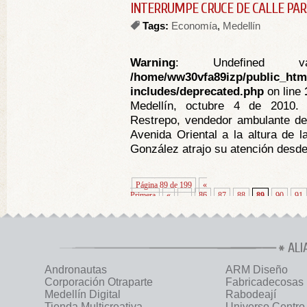
INTERRUMPE CRUCE DE CALLE PAR
Tags:
Economía
,
Medellín
Warning
: Undefined va
/home/ww30vfa89izp/public_htm
includes/deprecated.php
on line
Medellín, octubre 4 de 2010. 
Restrepo, vendedor ambulante de 
Avenida Oriental a la altura de l
González atrajo su atención desde 
Página 89 de 199
«
Primera
«
...
86
87
88
89
90
91
ALI
Andronautas
ARM Diseño
Corporación Otraparte
Fabricadecosas
Medellín Digital
Rabodeají
Tienda Multicreativa
Universo Centro