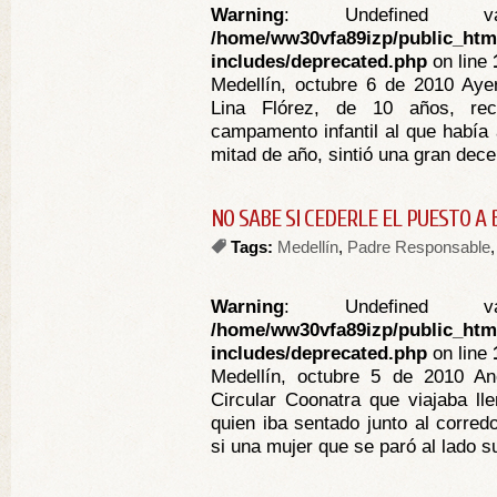
Warning
: Undefined va
/home/ww30vfa89izp/public_htm
includes/deprecated.php
on line
Medellín, octubre 6 de 2010 Ayer
Lina Flórez, de 10 años, rec
campamento infantil al que había 
mitad de año, sintió una gran decep
NO SABE SI CEDERLE EL PUESTO A
Tags:
Medellín
,
Padre Responsable
Warning
: Undefined va
/home/ww30vfa89izp/public_htm
includes/deprecated.php
on line
Medellín, octubre 5 de 2010 A
Circular Coonatra que viajaba ll
quien iba sentado junto al corredo
si una mujer que se paró al lado s