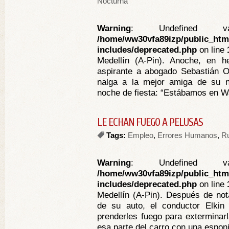
Nocturna
Warning
: Undefined va
/home/ww30vfa89izp/public_htm
includes/deprecated.php
on line
Medellín (A-Pin). Anoche, en 
aspirante a abogado Sebastián Os
nalga a la mejor amiga de su n
noche de fiesta: “Estábamos en Wal
LE ECHAN FUEGO A PELUSAS
Tags:
Empleo
,
Errores Humanos
,
Ru
Warning
: Undefined va
/home/ww30vfa89izp/public_htm
includes/deprecated.php
on line
Medellín (A-Pin). Después de not
de su auto, el conductor Elkin 
prenderles fuego para exterminar
esa parte del carro con una esponjil