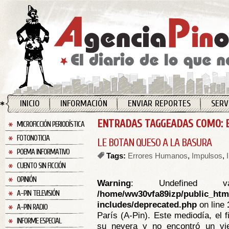
INICIO
INFORMACIÓN
ENVIAR REPORTES
SERV
ENTRADAS TAGGEADAS COMO:
MICROFICCIÓN PERIODÍSTICA
FOTONOTICIA
LE BOTAN QUESO A LA BASURA
POEMA INFORMATIVO
Tags:
Errores Humanos
,
Impulsos
,
CUENTO SIN FICCIÓN
OPINIÓN
Warning
: Undefined va
/home/ww30vfa89izp/public_htm
A-PIN TELEVISIÓN
includes/deprecated.php
on line
A-PIN RADIO
París (A-Pin). Este mediodía, el 
INFORME ESPECIAL
su nevera y no encontró un vi