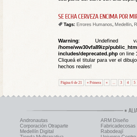
SE ECHA CERVEZA ENCIMA POR MI
Tags:
Errores Humanos
,
Medellín
,
R
Warning
: Undefined va
/home/ww30vfa89izp/public_htm
includes/deprecated.php
on line
Cliqueá el titular para ver el dibu
hechos reales!
Página 6 de 21
« Primera
«
...
3
4
5
ALI
Andronautas
ARM Diseño
Corporación Otraparte
Fabricadecosas
Medellín Digital
Rabodeají
Tienda Multicreativa
Universo Centro