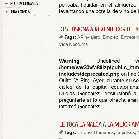
NOTICIA DIBUJADA
pensaba liquidar en el almuerzo.
levantando una botella de vino de l
TIRA CÓMICA
DESILUSIONA A REVENDEDOR DE B
Tags:
APinviajero
,
Empleo
,
Entreten
Vida Nocturna
Warning
: Undefined va
/home/ww30vfa89izp/public_htm
includes/deprecated.php
on line
Quito (A-Pin). Ayer, durante su s
calles de la capital ecuatorian
Duglas González, desilusionó a 
preguntarle si lo que ofrecía era
informó González, ...
LE TOCA LA NALGA A LA MEJOR AM
Tags:
Errores Humanos
,
Impulsos
,