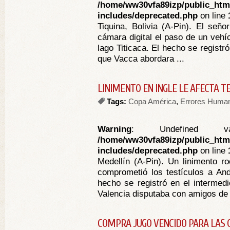
/home/ww30vfa89izp/public_htm
includes/deprecated.php
on line
Tiquina, Bolivia (A-Pin). El señ
cámara digital el paso de un vehíc
lago Titicaca. El hecho se registr
que Vacca abordara ...
LINIMENTO EN INGLE LE AFECTA T
Tags:
Copa América
,
Errores Huma
Warning
: Undefined va
/home/ww30vfa89izp/public_htm
includes/deprecated.php
on line
Medellín (A-Pin). Un linimento ro
comprometió los testículos a And
hecho se registró en el intermedi
Valencia disputaba con amigos de 
COMPRA JUGO VENCIDO PARA LAS O