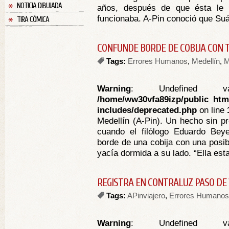
NOTICIA DIBUJADA
años, después de que ésta le 
funcionaba. A-Pin conoció que Suá
TIRA CÓMICA
CONFUNDE BORDE DE COBIJA CON 
Tags:
Errores Humanos
,
Medellín
,
M
Warning
: Undefined va
/home/ww30vfa89izp/public_htm
includes/deprecated.php
on line
Medellín (A-Pin). Un hecho sin p
cuando el filólogo Eduardo Beye
borde de una cobija con una posib
yacía dormida a su lado. “Ella est
REGISTRA EN CONTRALUZ PASO DE
Tags:
APinviajero
,
Errores Humanos
Warning
: Undefined va