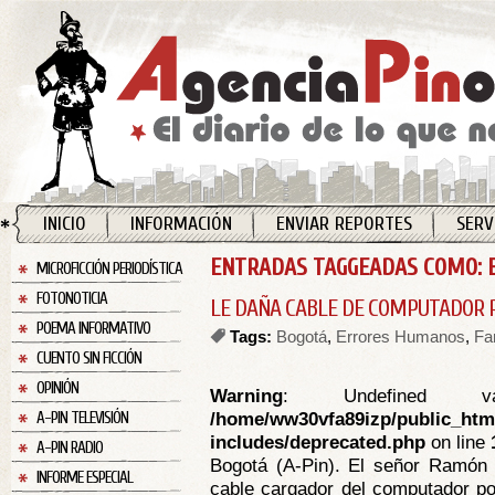
INICIO
INFORMACIÓN
ENVIAR REPORTES
SERV
ENTRADAS TAGGEADAS COMO:
MICROFICCIÓN PERIODÍSTICA
FOTONOTICIA
LE DAÑA CABLE DE COMPUTADOR PO
POEMA INFORMATIVO
Tags:
Bogotá
,
Errores Humanos
,
Fa
CUENTO SIN FICCIÓN
OPINIÓN
Warning
: Undefined va
/home/ww30vfa89izp/public_htm
A-PIN TELEVISIÓN
includes/deprecated.php
on line
A-PIN RADIO
Bogotá (A-Pin). El señor Ramón
INFORME ESPECIAL
cable cargador del computador port