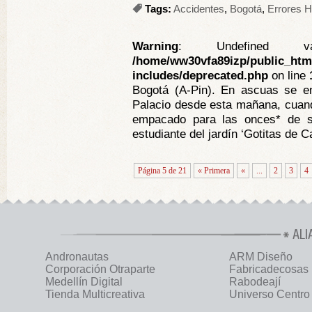
Tags:
Accidentes
,
Bogotá
,
Errores 
Warning
: Undefined va
/home/ww30vfa89izp/public_htm
includes/deprecated.php
on line
Bogotá (A-Pin). En ascuas se e
Palacio desde esta mañana, cuand
empacado para las onces* de s
estudiante del jardín ‘Gotitas de Ca
Página 5 de 21
« Primera
«
...
2
3
4
ALI
Andronautas
ARM Diseño
Corporación Otraparte
Fabricadecosas
Medellín Digital
Rabodeají
Tienda Multicreativa
Universo Centro