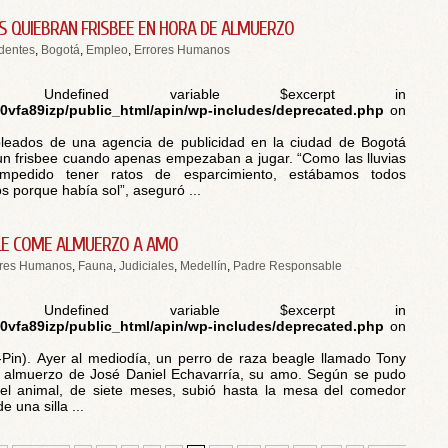
AS QUIEBRAN FRISBEE EN HORA DE ALMUERZO
dentes
,
Bogotá
,
Empleo
,
Errores Humanos
 Undefined variable $excerpt in
vfa89izp/public_html/apin/wp-includes/deprecated.php
on
leados de una agencia de publicidad en la ciudad de Bogotá
n frisbee cuando apenas empezaban a jugar. “Como las lluvias
mpedido tener ratos de esparcimiento, estábamos todos
 porque había sol”, aseguró ...
LE COME ALMUERZO A AMO
ores Humanos
,
Fauna
,
Judiciales
,
Medellín
,
Padre Responsable
 Undefined variable $excerpt in
vfa89izp/public_html/apin/wp-includes/deprecated.php
on
-Pin). Ayer al mediodía, un perro de raza beagle llamado Tony
l almuerzo de José Daniel Echavarría, su amo. Según se pudo
 el animal, de siete meses, subió hasta la mesa del comedor
e una silla ...