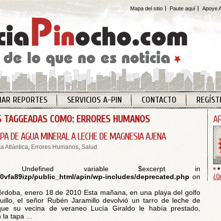
Mapa del sitio
Paute aquí
Apoye A
IAR REPORTES
SERVICIOS A-PIN
CONTACTO
REGÍST
 TAGGEADAS COMO: ERRORES HUMANOS
APA DE AGUA MINERAL A LECHE DE MAGNESIA AJENA
a Atlántica
,
Errores Humanos
,
Salud
 Undefined variable $excerpt in
¿Q
vfa89izp/public_html/apin/wp-includes/deprecated.php
on
órdoba, enero 18 de 2010 Esta mañana, en una playa del golfo
illo, el señor Rubén Jaramillo devolvió un tarro de leche de
ue su vecina de veraneo Lucía Giraldo le había prestado,
 la tapa ...