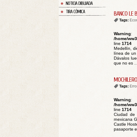
NOTICIA DIBUJADA
TIRA CÓMICA
BANCO LE 
Tags:
Eco
Warning
:
/home/ww30
line
1714
Medellín, d
línea de un
Dávalos lue
que no es ..
MOCHILERO
Tags:
Err
Warning
:
/home/ww30
line
1714
Ciudad de 
mexicana G
Castle Host
pasaporte en