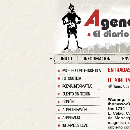
INICIO
INFORMACIÓN
ENV
ENTRADAS
MICROFICCIÓN PERIODÍSTICA
FOTONOTICIA
LE PONE T
POEMA INFORMATIVO
Tags:
Cost
CUENTO SIN FICCIÓN
Warning
:
OPINIÓN
/home/ww30
line
1714
A-PIN TELEVISIÓN
El Calao, C
A-PIN RADIO
de Morrosqu
magnesia q
INFORME ESPECIAL
cubierto con