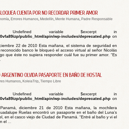
BLOQUEA CUENTA POR NO RECORDAR PRIMER AMOR
nomía
,
Errores Humanos
,
Medellín
,
Mente Humana
,
Padre Responsable
 Undefined variable $excerpt in
vfa89izp/public_html/apin/wp-includes/deprecated.php
on
iciembre 22 de 2010 Esta mañana, el sistema de seguridad en
 reconocido banco le bloqueó el acceso virtual al señor Nicolás
go que éste no supiera responder cuál fue su primer amor. “Es
.
 ARGENTINO OLVIDA PASAPORTE EN BAÑO DE HOSTAL
ores Humanos
,
KoleiaTrip
,
Tiempo Libre
 Undefined variable $excerpt in
vfa89izp/public_html/apin/wp-includes/deprecated.php
on
Panamá, diciembre 21 de 2010 Esta mañana, la mochilera
uadalupe Ruelas encontró un pasaporte en el baño del Luna’s
el, en el casco viejo de Ciudad de Panamá. “Entré al baño y vi el
 el ...