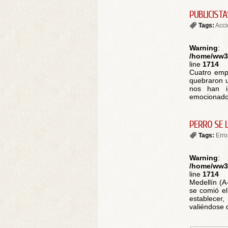
PUBLICIST
Tags:
Acci
Warning
:
/home/ww30
line
1714
Cuatro emp
quebraron u
nos han i
emocionados
PERRO SE 
Tags:
Err
Warning
:
/home/ww30
line
1714
Medellín (A
se comió e
establecer,
valiéndose d