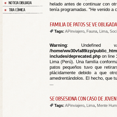
NOTICIA DIBUJADA
helado antes de continuar con otr
tenía programadas. "He venido a ca
TIRA CÓMICA
FAMILIA DE PATOS SE VE OBLIGA
Tags:
APinviajero
,
Fauna
,
Lima
,
Soc
Warning
: Undefined va
/home/ww30vfa89izp/public_htm
includes/deprecated.php
on line
Lima (Perú). Una familia conform
patos pequeños tuvo que retirar
plácidamente debido a que otr
amedrentándolos. El hecho, que tu
...
SE OBSESIONA CON CASO DE JOVEN
Tags:
APinviajero
,
Lima
,
Mente Hum