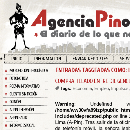
INICIO
INFORMACIÓN
ENVIAR REPORTES
SERV
ENTRADAS TAGGEADAS COMO: 
MICROFICCIÓN PERIODÍSTICA
FOTONOTICIA
COMPRA HELADO ENTRE DILIGENCI
POEMA INFORMATIVO
Tags:
Economía
,
Empleo
,
Impulsos
CUENTO SIN FICCIÓN
OPINIÓN
Warning
: Undefined va
/home/ww30vfa89izp/public_htm
A-PIN TELEVISIÓN
includes/deprecated.php
on line
A-PIN RADIO
Lima (A-Pin). Tras salir de la ofi
INFORME ESPECIAL
de telefonía móvil, la señora Is