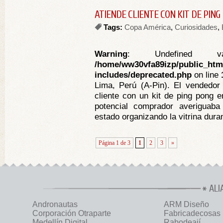
ATIENDE CLIENTE CON KIT DE PIN
Tags:
Copa América
,
Curiosidades
,
Warning
: Undefined va
/home/ww30vfa89izp/public_htm
includes/deprecated.php
on line
Lima, Perú (A-Pin). El vendedor
cliente con un kit de ping pong 
potencial comprador averiguaba
estado organizando la vitrina duran
Página 1 de 3
1
2
3
»
ALI
Andronautas
ARM Diseño
Corporación Otraparte
Fabricadecosas
Medellín Digital
Rabodeají