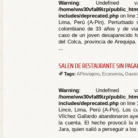
Warning
: Undefined va
/home/ww30vfa89izp/public_htm
includes/deprecated.php
on line
Lima, Perú (A-Pin). Perturbado 
colombiano de 33 años y de viaj
caso de un joven desaparecido ha
del Colca, provincia de Arequip
...
SALEN DE RESTAURANTE SIN PAGA
Tags:
APinviajero
,
Economía
,
Gastr
Warning
: Undefined va
/home/ww30vfa89izp/public_htm
includes/deprecated.php
on line
Lince, Lima, Perú (A-Pin). Los cu
Vílchez Gallardo abandonaron ayer
la cuenta. El hecho provocó la ir
Jara, quien salió a perseguir a los 