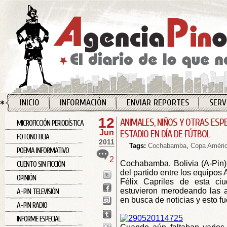
INICIO
INFORMACIÓN
ENVIAR REPORTES
SERV
12
ANIMALES, NIÑOS Y OTRAS ESP
MICROFICCIÓN PERIODÍSTICA
Jun
ESTADIO EN DÍA DE FÚTBOL
FOTONOTICIA
2011
Tags:
Cochabamba
,
Copa Améri
POEMA INFORMATIVO
2
Cochabamba, Bolivia (A-Pin)
CUENTO SIN FICCIÓN
del partido entre los equipos 
OPINIÓN
Félix Capriles de esta ciu
estuvieron merodeando las a
A-PIN TELEVISIÓN
en busca de noticias y esto fu
A-PIN RADIO
*
INFORME ESPECIAL