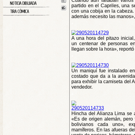
Cuando aún faltaban varios
NOTICIA DIBUJADA
partido en el Capriles, una s
con una cobija en la cabeza. 
TIRA CÓMICA
además necesito las manos», d
*
A una hora del pitazo inicial
un centenar de personas en 
llegan sobre la hora», reportó
*
Un maniquí fue instalado en 
costado que da a la avenida
para exhibir la camiseta del 
vendedor.
*
Hincha del Alianza Lima se a
«Es de origen alemán, pero 
bolivianos cada uno», ex
mamíferos. En las afueras del