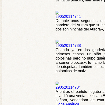
venta de pericos, hámsteres, p
*
Durante unos segundos, un
bandera del Aurora que su h
dos son hinchas del Aurora», d
*
Cuando ya en las graderí
primeros cantos, un niño 
golosinas pero no hubo quién
a comer pipocas», lo llamó l
de crispetas, también conoc
palomitas de maíz.
*
Mientras el partido llegaba 
invadió una venta de kisa. «E
señora, vendedora de esta
Copa América
]