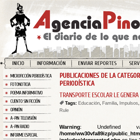
INICIO
INFORMACIÓN
ENVIAR REPORTES
SERV
PUBLICACIONES DE LA CATEGOR
MICROFICCIÓN PERIODÍSTICA
PERIODÍSTICA
FOTONOTICIA
POEMA INFORMATIVO
TRANSPORTE ESCOLAR LE GENERA
CUENTO SIN FICCIÓN
Tags:
Educación
,
Familia
,
Impulsos
OPINIÓN
Rule
A-PIN TELEVISIÓN
Warning
: Undefined va
A-PIN RADIO
/home/ww30vfa89izp/public_htm
INFORME ESPECIAL