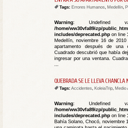
Tags:
Errores Humanos
,
Medellín
,
P
Warning
: Undefined va
/home/ww30vfa89izp/public_htm
includes/deprecated.php
on line
Medellín, noviembre 16 de 2010 
apartamento después de una c
Cuadrado descubrió que había deja
ingresar por una ventana. Cuadra
...
QUEBRADA SE LE LLEVA CHANCLA 
Tags:
Accidentes
,
KoleiaTrip
,
Medio 
Warning
: Undefined va
/home/ww30vfa89izp/public_htm
includes/deprecated.php
on line
Bahía Solano, Chocó, noviembre 1
una caminata hasta el nacimiento 