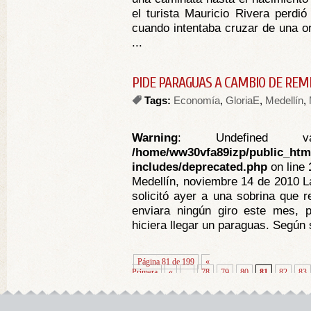
el turista Mauricio Rivera perdi
cuando intentaba cruzar de una or
...
PIDE PARAGUAS A CAMBIO DE REM
Tags:
Economía
,
GloriaE
,
Medellín
,
Warning
: Undefined va
/home/ww30vfa89izp/public_htm
includes/deprecated.php
on line
Medellín, noviembre 14 de 2010 L
solicitó ayer a una sobrina que r
enviara ningún giro este mes, 
hiciera llegar un paraguas. Según 
Página 81 de 199
«
Primera
«
...
78
79
80
81
82
83