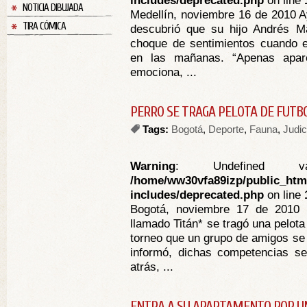
includes/deprecated.php
on line
NOTICIA DIBUJADA
Medellín, noviembre 16 de 2010 A
TIRA CÓMICA
descubrió que su hijo Andrés Ma
choque de sentimientos cuando e
en las mañanas. “Apenas apar
emociona, ...
PERRO SE TRAGA PELOTA DE FUTB
Tags:
Bogotá
,
Deporte
,
Fauna
,
Judic
Warning
: Undefined va
/home/ww30vfa89izp/public_htm
includes/deprecated.php
on line
Bogotá, noviembre 17 de 2010 
llamado Titán* se tragó una pelota 
torneo que un grupo de amigos se 
informó, dichas competencias s
atrás, ...
ENTRA A SU APARTAMENTO POR U