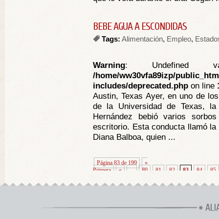
BEBE AGUA A ESCONDIDAS
Tags:
Alimentación
,
Empleo
,
Estado
Warning
: Undefined va
/home/ww30vfa89izp/public_htm
includes/deprecated.php
on line
Austin, Texas Ayer, en uno de los
de la Universidad de Texas, la 
Hernández bebió varios sorbo
escritorio. Esta conducta llamó l
Diana Balboa, quien ...
Página 83 de 199
«
Primera
«
...
80
81
82
83
84
85
ALI