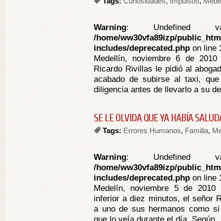
Tags:
Curiosidades
,
Impulsos
,
Medel
Warning
: Undefined va
/home/ww30vfa89izp/public_htm
includes/deprecated.php
on line
Medellín, noviembre 6 de 2010 A
Ricardo Rivillas le pidió al abog
acabado de subirse al taxi, qu
diligencia antes de llevarlo a su de
SE LE OLVIDA QUE YA HABÍA SAL
Tags:
Errores Humanos
,
Familia
,
Me
Warning
: Undefined va
/home/ww30vfa89izp/public_htm
includes/deprecated.php
on line
Medelín, noviembre 5 de 2010 
inferior a diez minutos, el señor 
a uno de sus hermanos como si s
que lo veía durante el día. Según .