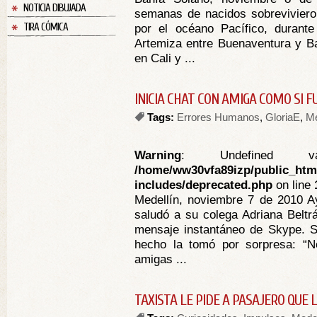
NOTICIA DIBUJADA
semanas de nacidos sobreviviero
TIRA CÓMICA
por el océano Pacífico, durante
Artemiza entre Buenaventura y B
en Cali y ...
INICIA CHAT CON AMIGA COMO SI F
Tags:
Errores Humanos
,
GloriaE
,
Me
Warning
: Undefined va
/home/ww30vfa89izp/public_htm
includes/deprecated.php
on line
Medellín, noviembre 7 de 2010 Ay
saludó a su colega Adriana Beltrá
mensaje instantáneo de Skype. S
hecho la tomó por sorpresa: “
amigas ...
TAXISTA LE PIDE A PASAJERO QUE