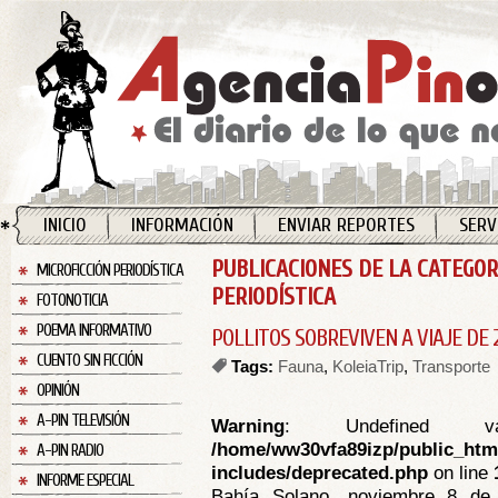
INICIO
INFORMACIÓN
ENVIAR REPORTES
SERV
PUBLICACIONES DE LA CATEGOR
MICROFICCIÓN PERIODÍSTICA
PERIODÍSTICA
FOTONOTICIA
POEMA INFORMATIVO
POLLITOS SOBREVIVEN A VIAJE DE 
CUENTO SIN FICCIÓN
Tags:
Fauna
,
KoleiaTrip
,
Transporte
OPINIÓN
A-PIN TELEVISIÓN
Warning
: Undefined va
/home/ww30vfa89izp/public_htm
A-PIN RADIO
includes/deprecated.php
on line
INFORME ESPECIAL
Bahía Solano, noviembre 8 de 