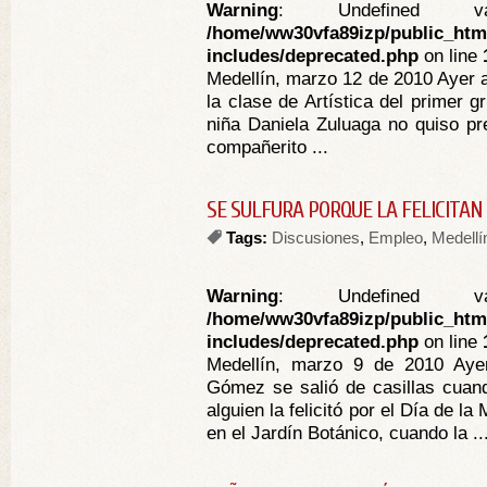
Warning
: Undefined va
/home/ww30vfa89izp/public_htm
includes/deprecated.php
on line
Medellín, marzo 12 de 2010 Ayer a
la clase de Artística del primer g
niña Daniela Zuluaga no quiso pre
compañerito ...
SE SULFURA PORQUE LA FELICITAN
Tags:
Discusiones
,
Empleo
,
Medellí
Warning
: Undefined va
/home/ww30vfa89izp/public_htm
includes/deprecated.php
on line
Medellín, marzo 9 de 2010 Ayer
Gómez se salió de casillas cuand
alguien la felicitó por el Día de la
en el Jardín Botánico, cuando la ..