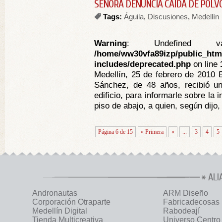
SEÑORA DENUNCIA CAÍDA DE POLVO
Tags:
Águila
,
Discusiones
,
Medellín
Warning
: Undefined va
/home/ww30vfa89izp/public_htm
includes/deprecated.php
on line
Medellín, 25 de febrero de 2010 
Sánchez, de 48 años, recibió un
edificio, para informarle sobre la
piso de abajo, a quien, según dijo, l
Página 6 de 15
« Primera
«
...
3
4
5
ALI
Andronautas
ARM Diseño
Corporación Otraparte
Fabricadecosas
Medellín Digital
Rabodeají
Tienda Multicreativa
Universo Centro