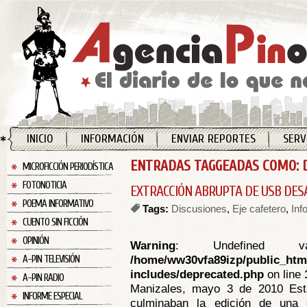
INICIO
INFORMACIÓN
ENVIAR REPORTES
SERV
ENTRADAS TAGGEADAS COMO: D
MICROFICCIÓN PERIODÍSTICA
FOTONOTICIA
EXTRACCIÓN ABRUPTA DE USB DES
POEMA INFORMATIVO
Tags:
Discusiones
,
Eje cafetero
,
Inf
CUENTO SIN FICCIÓN
OPINIÓN
Warning
: Undefined va
/home/ww30vfa89izp/public_htm
A-PIN TELEVISIÓN
includes/deprecated.php
on line
A-PIN RADIO
Manizales, mayo 3 de 2010 Est
INFORME ESPECIAL
culminaban la edición de una c