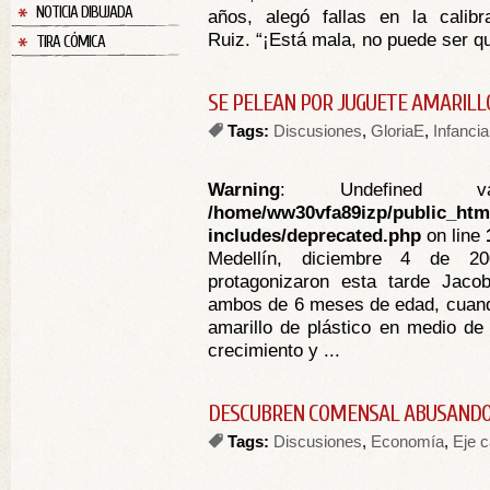
NOTICIA DIBUJADA
años, alegó fallas en la calib
Ruiz. “¡Está mala, no puede ser qu
TIRA CÓMICA
SE PELEAN POR JUGUETE AMARILL
Tags:
Discusiones
,
GloriaE
,
Infancia
Warning
: Undefined va
/home/ww30vfa89izp/public_htm
includes/deprecated.php
on line
Medellín, diciembre 4 de 20
protagonizaron esta tarde Jac
ambos de 6 meses de edad, cuando
amarillo de plástico en medio de 
crecimiento y ...
DESCUBREN COMENSAL ABUSANDO
Tags:
Discusiones
,
Economía
,
Eje c