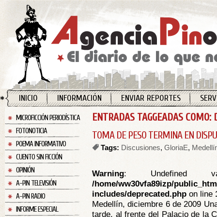
INICIO
INFORMACIÓN
ENVIAR REPORTES
SERV
ENTRADAS TAGGEADAS COMO: D
MICROFICCIÓN PERIODÍSTICA
FOTONOTICIA
TOMA DE PESO TERMINA EN DISP
POEMA INFORMATIVO
Tags:
Discusiones
,
GloriaE
,
Medellí
CUENTO SIN FICCIÓN
OPINIÓN
Warning
: Undefined va
/home/ww30vfa89izp/public_htm
A-PIN TELEVISIÓN
includes/deprecated.php
on line
A-PIN RADIO
Medellín, diciembre 6 de 2009 Una
INFORME ESPECIAL
tarde, al frente del Palacio de la 