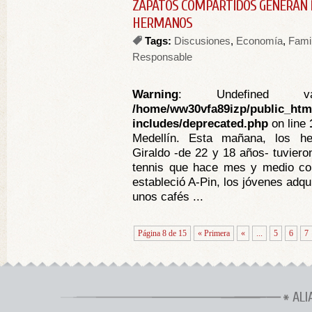
ZAPATOS COMPARTIDOS GENERAN 
HERMANOS
Tags:
Discusiones
,
Economía
,
Famil
Responsable
Warning
: Undefined va
/home/ww30vfa89izp/public_htm
includes/deprecated.php
on line
Medellín. Esta mañana, los h
Giraldo -de 22 y 18 años- tuviero
tennis que hace mes y medio c
estableció A-Pin, los jóvenes adqu
unos cafés ...
Página 8 de 15
« Primera
«
...
5
6
7
ALI