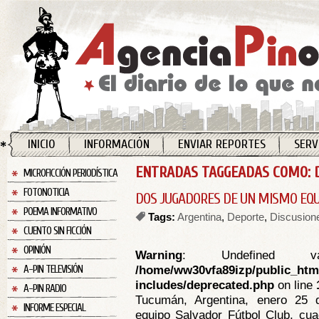
INICIO
INFORMACIÓN
ENVIAR REPORTES
SERV
ENTRADAS TAGGEADAS COMO: D
MICROFICCIÓN PERIODÍSTICA
FOTONOTICIA
DOS JUGADORES DE UN MISMO EQ
POEMA INFORMATIVO
Tags:
Argentina
,
Deporte
,
Discusion
CUENTO SIN FICCIÓN
OPINIÓN
Warning
: Undefined va
/home/ww30vfa89izp/public_htm
A-PIN TELEVISIÓN
includes/deprecated.php
on line
A-PIN RADIO
Tucumán, Argentina, enero 25 
INFORME ESPECIAL
equipo Salvador Fútbol Club, cuad