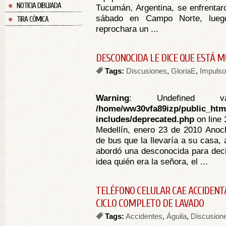
NOTICIA DIBUJADA
Tucumán, Argentina, se enfrentar
sábado en Campo Norte, lueg
TIRA CÓMICA
reprochara un ...
DESCONOCIDA LE DICE QUE ESTÁ M
Tags:
Discusiones
,
GloriaE
,
Impuls
Warning
: Undefined va
/home/ww30vfa89izp/public_htm
includes/deprecated.php
on line
Medellín, enero 23 de 2010 Anoch
de bus que la llevaría a su casa,
abordó una desconocida para deci
idea quién era la señora, el ...
TELÉFONO CELULAR CAE ACCIDENT
CICLO COMPLETO DE LAVADO
Tags:
Accidentes
,
Águila
,
Discusion