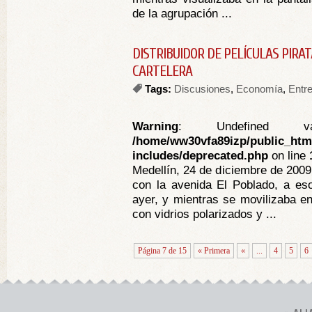
de la agrupación ...
DISTRIBUIDOR DE PELÍCULAS PIRAT
CARTELERA
Tags:
Discusiones
,
Economía
,
Entre
Warning
: Undefined va
/home/ww30vfa89izp/public_htm
includes/deprecated.php
on line
Medellín, 24 de diciembre de 2009
con la avenida El Poblado, a eso
ayer, y mientras se movilizaba e
con vidrios polarizados y ...
Página 7 de 15
« Primera
«
...
4
5
6