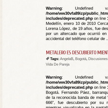
Warning
: Undefined va
/home/ww30vfa89izp/public_htm
includes/deprecated.php
on line
Medellín, enero 10 de 2010 Cerca
Lorena López, de 19 años, fue des
por un altercado que ocurrió en
accidental del teléfono celular de .
METALERO ES DESCUBIERTO MIENT
Tags:
AngelaB
,
Bogotá
,
Discusiones
Vida De Pareja
Warning
: Undefined va
/home/ww30vfa89izp/public_htm
includes/deprecated.php
on line
Bogotá. Fernando Páez, barranqui
de la reconocida banda de metal
666”, fue descubierto por su 
mientras visualizaba en la panta