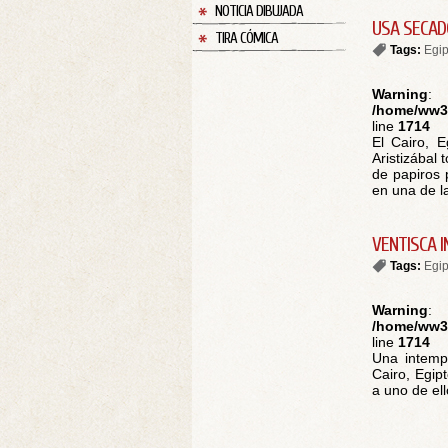
NOTICIA DIBUJADA
USA SECAD
TIRA CÓMICA
Tags:
Egip
Warning
:
/home/ww30
line
1714
El Cairo, 
Aristizábal
de papiros 
en una de la
VENTISCA 
Tags:
Egip
Warning
:
/home/ww30
line
1714
Una intempe
Cairo, Egip
a uno de ell