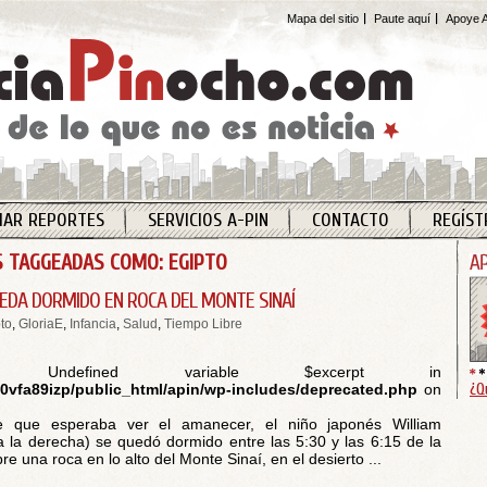
Mapa del sitio
Paute aquí
Apoye A
IAR REPORTES
SERVICIOS A-PIN
CONTACTO
REGÍST
 TAGGEADAS COMO: EGIPTO
UEDA DORMIDO EN ROCA DEL MONTE SINAÍ
to
,
GloriaE
,
Infancia
,
Salud
,
Tiempo Libre
 Undefined variable $excerpt in
¿Q
vfa89izp/public_html/apin/wp-includes/deprecated.php
on
 que esperaba ver el amanecer, el niño japonés William
(a la derecha) se quedó dormido entre las 5:30 y las 6:15 de la
 una roca en lo alto del Monte Sinaí, en el desierto ...