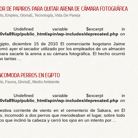
OR DE PAPIROS PARA QUITAR ARENA DE CÁMARA FOTOGRÁFICA
to
,
Empleo
,
GloriaE
,
Tecnología
,
Vida De Pareja
 Undefined variable $excerpt in
vfa89izp/public_html/apin/wp-includes/deprecated.php
on
Egipto, diciembre 15 de 2010 El comerciante bogotano Jaime
 tomó ayer el secador utilizado por los empleados de un almacén
para sacarle la arena a su cámara fotográfica. El hecho ocurrió
s tantas ...
INCOMODA PERROS EN EGIPTO
to
,
Fauna
,
GloriaE
,
Medio Ambiente
 Undefined variable $excerpt in
vfa89izp/public_html/apin/wp-includes/deprecated.php
on
stiva corriente de viento en el cementerio de Sakara, en El
to, incomodó a dos perros que merodeaban el lugar, sobre todo
os que inclinó la cabeza y cerró los ojos en un intento por ...