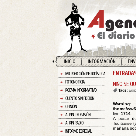
INICIO
INFORMACIÓN
ENV
ENTRADAS
MICROFICCIÓN PERIODÍSTICA
FOTONOTICIA
NIÑO SE Q
POEMA INFORMATIVO
Tags:
Egip
CUENTO SIN FICCIÓN
Warning
:
OPINIÓN
/home/ww30
line
1714
A-PIN TELEVISIÓN
A pesar de
A-PIN RADIO
Tsuitsuise 
mañana sobre
INFORME ESPECIAL