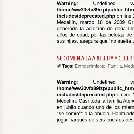
Warning
: Undefined va
/home/ww30vfa89izp/public_htm
includes/deprecated.php
on line
Medellín, marzo 18 de 2009 Gra
generado la adicción de doña In
años de edad, por las pelotas de
sus hijas, asegura que “no suelta 
SE COMEN A LA ABUELITA Y CELEB
Tags:
Entretenimiento
,
Familia
,
Mede
Warning
: Undefined va
/home/ww30vfa89izp/public_htm
includes/deprecated.php
on line
Medellín. Casi toda la familia Ate
en júbilo cuando uno de los mie
“se comió”* a la abuela. Habitua
jugar parqués de seis puestos desp