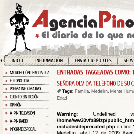
INICIO
INFORMACIÓN
ENVIAR REPORTES
SERV
ENTRADAS TAGGEADAS COMO: 
MICROFICCIÓN PERIODÍSTICA
FOTONOTICIA
SEÑORA OLVIDA TELÉFONO DE SU 
POEMA INFORMATIVO
Tags:
Familia
,
Medellín
,
Mente Hum
CUENTO SIN FICCIÓN
Edad
OPINIÓN
A-PIN TELEVISIÓN
Warning
: Undefined va
/home/ww30vfa89izp/public_htm
A-PIN RADIO
includes/deprecated.php
on line
INFORME ESPECIAL
Medellín, abril 12 de 2009 Ayer