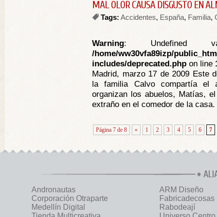
MAL OLOR CAUSA DISGUSTO EN A
Tags:
Accidentes
,
España
,
Familia
,
Warning
: Undefined va
/home/ww30vfa89izp/public_htm
includes/deprecated.php
on line
Madrid, marzo 17 de 2009 Este d
la familia Calvo compartía e
organizan los abuelos, Matías, el
extraño en el comedor de la casa. 
Página 7 de 8
«
1
2
3
4
5
6
7
ALI
Andronautas
ARM Diseño
Corporación Otraparte
Fabricadecosas
Medellín Digital
Rabodeají
Tienda Multicreativa
Universo Centro