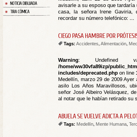
NOTICIA DIBUJADA
avisarle a su esposo que tardaría
casa, la señora Irene Gaviria,
TIRA CÓMICA
recordar su número telefónico: ...
CIEGO PASA HAMBRE POR PRÓTESI
Tags:
Accidentes
,
Alimentación
,
Med
Warning
: Undefined va
/home/ww30vfa89izp/public_htm
includes/deprecated.php
on line
Medellín, marzo 29 de 2009 Ayer 
asilo Los Años Maravillosos, ubi
señor José Albeiro Velásquez, de
al notar que le habían retirado su 
ABUELA SE VUELVE ADICTA A PELO
Tags:
Medellín
,
Mente Humana
,
Ter